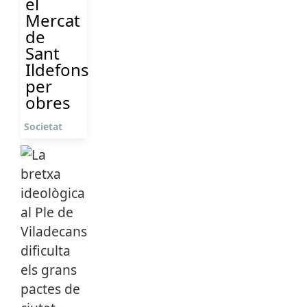
el
Mercat
de
Sant
Ildefons
per
obres
Societat