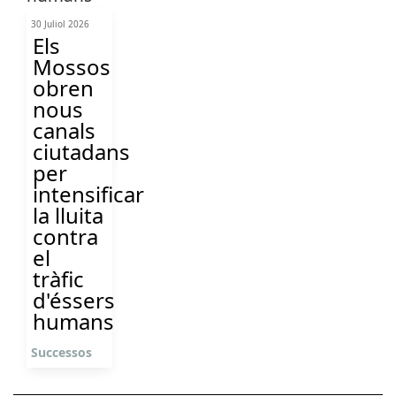
30 Juliol 2026
Els
Mossos
obren
nous
canals
ciutadans
per
intensificar
la lluita
contra
el
tràfic
d'éssers
humans
Successos