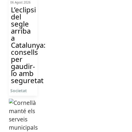
06 Agost 2026
L’eclipsi
del
segle
arriba
a
Catalunya:
consells
per
gaudir-
lo amb
seguretat
Societat