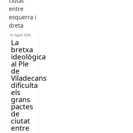
01 Agost 2026
La
bretxa
ideològica
al Ple
de
Viladecans
dificulta
els
grans
pactes
de
ciutat
entre