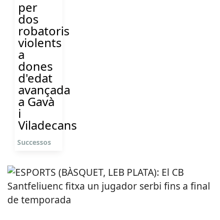
per
dos
robatoris
violents
a
dones
d'edat
avançada
a Gavà
i
Viladecans
Successos