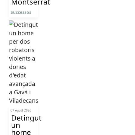
Montserrat
Successos
07 Agost 2026
Detingut
un
home