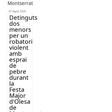
07 Agost 2026
Detinguts
dos
menors
per un
robatori
violent
amb
esprai
de
pebre
durant
la
Festa
Major
d'Olesa
de