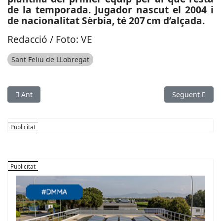
de la temporada. Jugador nascut el 2004 i
de nacionalitat Sèrbia, té 207 cm d’alçada.
Redacció / Foto: VE
Sant Feliu de LLobregat
Article anterior: SOCIETAT: El Ple del Prat dona llum verda a 
Article següen
Ant
Següent