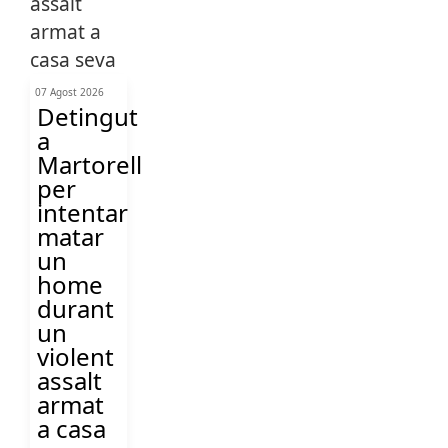
07 Agost 2026
Detingut
a
Martorell
per
intentar
matar
un
home
durant
un
violent
assalt
armat
a casa