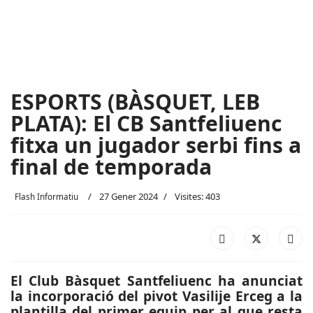
ESPORTS (BÀSQUET, LEB
PLATA): El CB Santfeliuenc
fitxa un jugador serbi fins a
final de temporada
27 Gener 2024
Visites: 403
Flash Informatiu
El Club Bàsquet Santfeliuenc ha anunciat
la incorporació del pivot Vasilije Erceg a la
plantilla del primer equip per al que resta