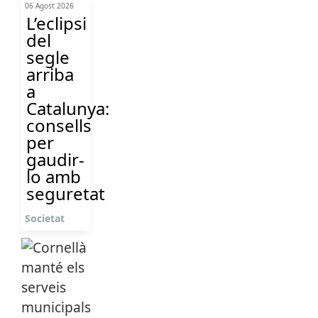
06 Agost 2026
L’eclipsi
del
segle
arriba
a
Catalunya:
consells
per
gaudir-
lo amb
seguretat
Societat