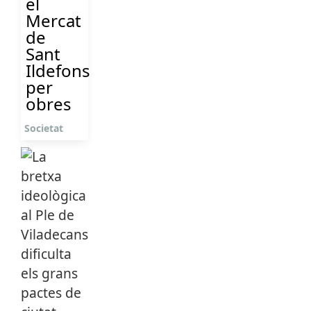
el
Mercat
de
Sant
Ildefons
per
obres
Societat