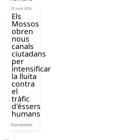
30 Juliol 2026
Els
Mossos
obren
nous
canals
ciutadans
per
intensificar
la lluita
contra
el
tràfic
d'éssers
humans
Successos