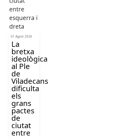
01 Agost 2026
La
bretxa
ideològica
al Ple
de
Viladecans
dificulta
els
grans
pactes
de
ciutat
entre