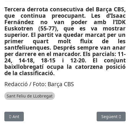
Tercera derrota consecutiva del Barça CBS,
que continua preocupant. Les d’Isaac
Fernández no van poder amb l’IDK
Euskotren (55-77), que es va mostrar
superior. El partit va quedar marcat per un
primer quart molt fluix de les
santfeliuenques. Després sempre van anar
per darrere en el marcador. Els parcials: 11-
24, 14-18, 18-15 i 12-20. El conjunt
baixllobregatí ocupa la catorzena posició
de la classificació.
Redacció / Foto: Barça CBS
Sant Feliu de LLobregat
Article anterior: ESPORTS (VOLEIBOL, SUPERLLIGA FEMENINA 2)
Article següen
Ant
Següent