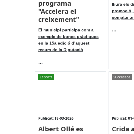
programa
lliura els 
"Accelera el
promoció, 
creixement"
comptar a
...
El municipi participa com a
exemple de bones pràctiques
en la 15a edició d’aquest
recurs de la Diputació
...
Esports
Successos
Publicat: 18-03-2026
Publicat: 01
Albert Ollé es
Crida a