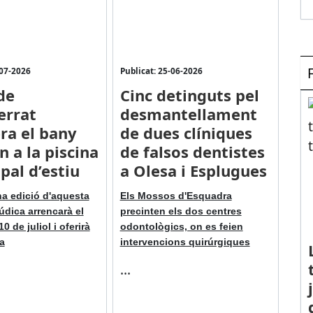
-07-2026
Publicat: 25-06-2026
de
Cinc detinguts pel
errat
desmantellament
ra el bany
de dues clíniques
n a la piscina
de falsos dentistes
pal d’estiu
a Olesa i Esplugues
a edició d'aquesta
Els Mossos d'Esquadra
údica arrencarà el
precinten els dos centres
0 de juliol i oferirà
odontològics, on es feien
a
intervencions quirúrgiques
...