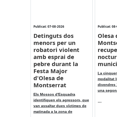
Publicat: 07-08-2026
Publicat: 08
Detinguts dos
Olesa 
menors per un
Monts
robatori violent
recupe
amb esprai de
noctur
pebre durant la
munici
Festa Major
La cinquen
d'Olesa de
modalitat l
Montserrat
divendres 1
una segon
Els Mossos d'Esquadra
...
identifiquen els agressors, que
van assaltar dues víctimes de
matinada a la zona de