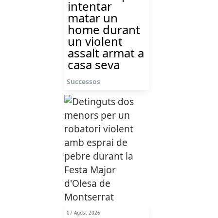
intentar
matar un
home durant
un violent
assalt armat a
casa seva
Successos
07 Agost 2026