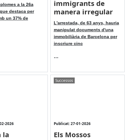
immigrants de
diplomes a la 26a
manera irregular
que destaca per
mb un 37% de
L'arrestada, de 63 anys, hauria
manipulat documents d'una
immobiliària de Barcelona per
inscriure cinc
...
Successos
-02-2026
Publicat: 27-01-2026
 la
Els Mossos