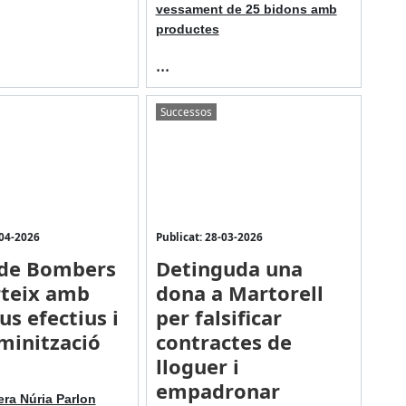
vessament de 25 bidons amb
productes
...
Successos
-04-2026
Publicat: 28-03-2026
 de Bombers
Detinguda una
rteix amb
dona a Martorell
us efectius i
per falsificar
minització
contractes de
lloguer i
empadronar
era Núria Parlon