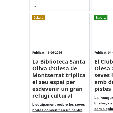
...
Cultura
Esports
Publicat: 16-06-2026
Publicat: 04
La Biblioteca Santa
El Clu
Oliva d’Olesa de
Olesa 
Montserrat triplica
seves i
el seu espai per
amb d
esdevenir un gran
pistes
refugi cultural
La inaugura
8 reforça e
L'equipament reobre les seves
com a epice
portes convertit en un centre