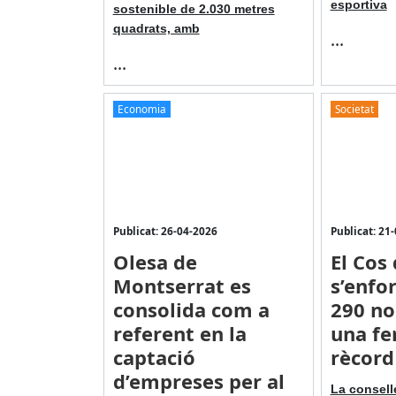
esportiva
sostenible de 2.030 metres
quadrats, amb
...
...
Economia
Societat
Publicat: 26-04-2026
Publicat: 21
Olesa de
El Cos
Montserrat es
s’enfo
consolida com a
290 no
referent en la
una fe
captació
rècord
d’empreses per al
La consell