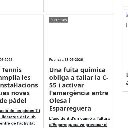
Successos
-06-2026
Publicat: 13-05-2026
b Tennis
Una fuita química
amplia les
obliga a tallar la C-
nstal·lacions
55 i activar
ues noves
l'emergència entre
 de pàdel
Olesa i
Esparreguera
ció de les pistes 7 i
l lideratge del club
L'accident d'un camió a l'altura
ntre de l'activitat
d'Esparreguera va provocar el