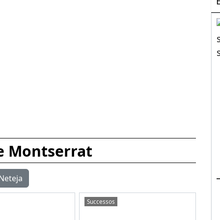
e Montserrat
Neteja
Successos