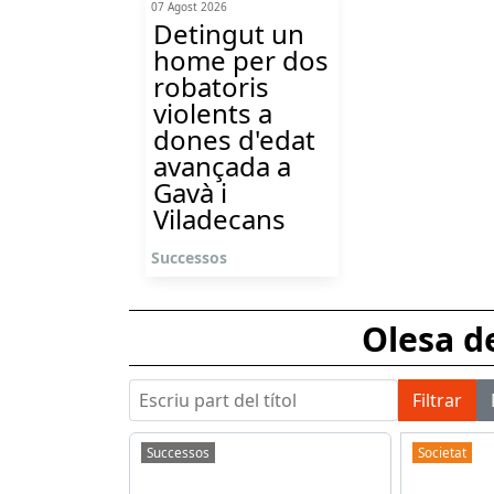
07 Agost 2026
Detingut un
home per dos
robatoris
violents a
dones d'edat
avançada a
Gavà i
Viladecans
Successos
Olesa d
Escriu part del títol
Filtrar
Successos
Societat