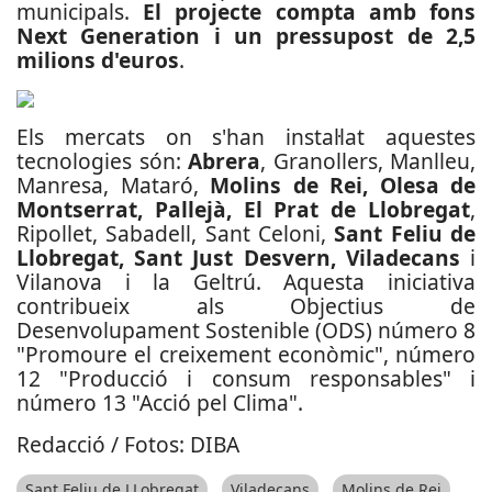
municipals.
El projecte compta amb fons
Next Generation i un pressupost de 2,5
milions d'euros
.
Els mercats on s'han instal·lat aquestes
tecnologies són:
Abrera
, Granollers, Manlleu,
Manresa, Mataró,
Molins de Rei, Olesa de
Montserrat, Pallejà, El Prat de Llobregat
,
Ripollet, Sabadell, Sant Celoni,
Sant Feliu de
Llobregat, Sant Just Desvern, Viladecans
i
Vilanova i la Geltrú.
Aquesta iniciativa
contribueix als Objectius de
Desenvolupament Sostenible (ODS) número 8
"Promoure el creixement econòmic", número
12 "Producció i consum responsables" i
número 13 "Acció pel Clima".
Redacció / Fotos: DIBA
Sant Feliu de LLobregat
Viladecans
Molins de Rei