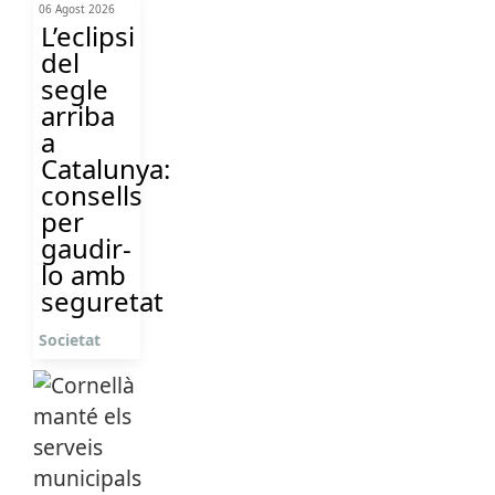
06 Agost 2026
L’eclipsi
del
segle
arriba
a
Catalunya:
consells
per
gaudir-
lo amb
seguretat
Societat