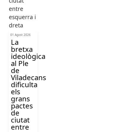
01 Agost 2026
La
bretxa
ideològica
al Ple
de
Viladecans
dificulta
els
grans
pactes
de
ciutat
entre