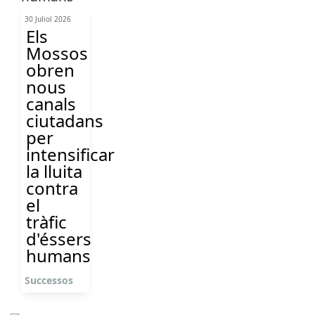
30 Juliol 2026
Els
Mossos
obren
nous
canals
ciutadans
per
intensificar
la lluita
contra
el
tràfic
d'éssers
humans
Successos