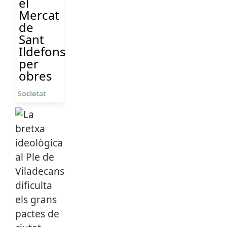
el
Mercat
de
Sant
Ildefons
per
obres
Societat