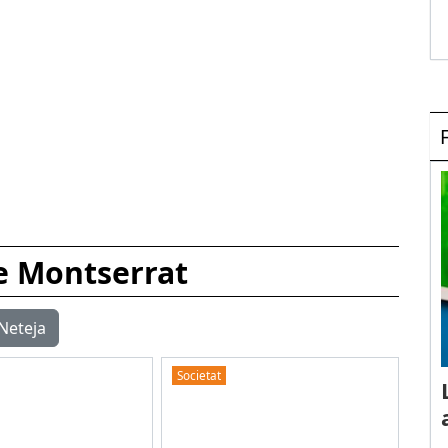
e Montserrat
Neteja
Societat