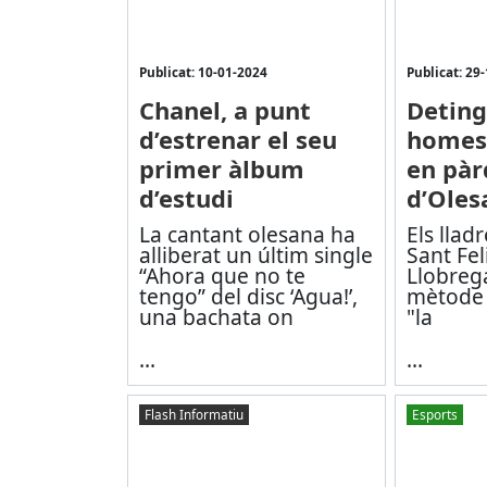
Publicat: 10-01-2024
Publicat: 29
Chanel, a punt
Deting
d’estrenar el seu
homes 
primer àlbum
en pàr
d’estudi
d’Oles
La cantant olesana ha
Els llad
alliberat un últim single
Sant Fel
“Ahora que no te
Llobrega
tengo” del disc ‘Agua!’,
mètode
una bachata on
"la
...
...
Flash Informatiu
Esports