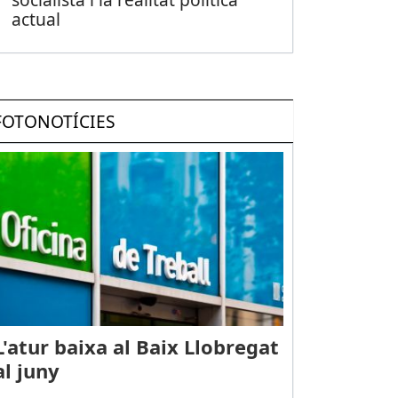
actual
FOTONOTÍCIES
L'atur baixa al Baix Llobregat
al juny