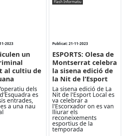
Flash Informatiu
-11-2023
Publicat: 21-11-2023
iculen un
ESPORTS: Olesa de
riminal
Montserrat celebra
 al cultiu de
la sisena edició de
uana
la Nit de l’Esport
’operatiu dels
La sisena edició de La
d'Esquadra es
Nit de l'Esport Local es
sis entrades,
va celebrar a
les a una nau
l'Escorxador on es van
al
lliurar els
reconeixements
esportius de la
temporada