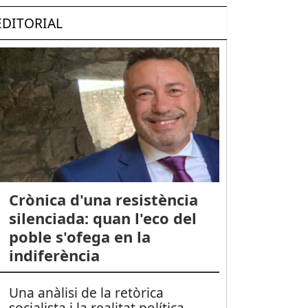
EDITORIAL
Crònica d'una resistència
silenciada: quan l'eco del
poble s'ofega en la
indiferència
Una anàlisi de la retòrica
socialista i la realitat política