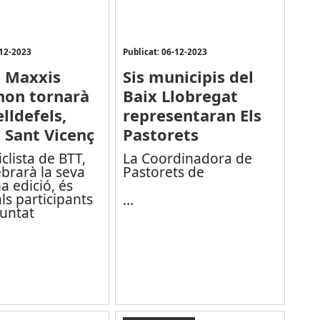
-12-2023
Publicat: 06-12-2023
 Maxxis
Sis municipis del
hon tornarà
Baix Llobregat
lldefels,
representaran Els
i Sant Vicenç
Pastorets
iclista de BTT,
La
Coordinadora de
brarà la seva
Pastorets de
a edició, és
ls participants
...
untat