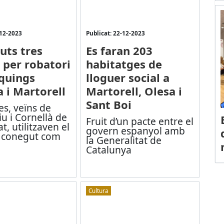
-12-2023
Publicat: 22-12-2023
uts tres
Es faran 203
per robatori
habitatges de
quings
lloguer social a
a i Martorell
Martorell, Olesa i
Sant Boi
res, veïns de
iu i Cornellà de
Fruit d’un pacte entre el
t, utilitzaven el
govern espanyol amb
 conegut com
la Generalitat de
Catalunya
Cultura