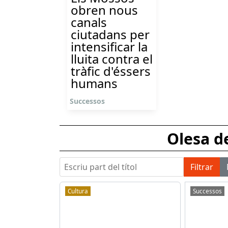
obren nous
canals
ciutadans per
intensificar la
lluita contra el
tràfic d'éssers
humans
Successos
Olesa d
Escriu part del títol
Filtrar
Cultura
Successos