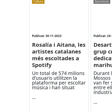
Cultura
Successos
Publicat: 30-11-2023
Publicat: 24
Rosalía i Aitana, les
Desart
artistes catalanes
grup c
més escoltades a
dedicat
Spotify
marih
Un total de 574 milions
Durant l
d'usuaris utilitzen la
Mossos 
plataforma per escoltar
van fer 
música i han situat
entre el
industri
...
...