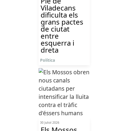
Ple de
Viladecans
dificulta els
grans pactes
de ciutat
entre
esquerra i
dreta
Política
30 Juliol 2026
Els Mossos