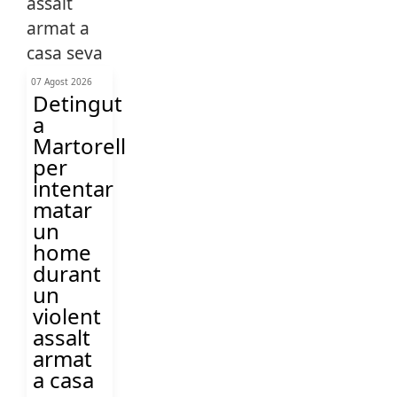
07 Agost 2026
Detingut
a
Martorell
per
intentar
matar
un
home
durant
un
violent
assalt
armat
a casa