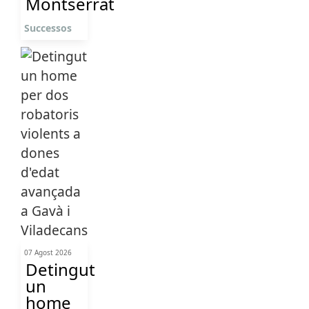
Montserrat
Successos
07 Agost 2026
Detingut
un
home