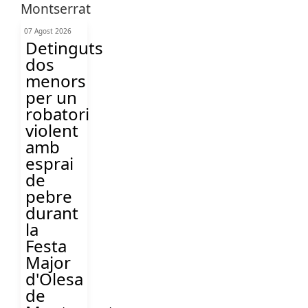
07 Agost 2026
Detinguts
dos
menors
per un
robatori
violent
amb
esprai
de
pebre
durant
la
Festa
Major
d'Olesa
de