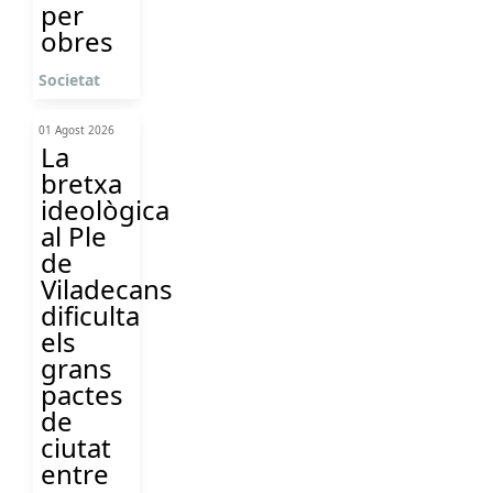
per
obres
Societat
01 Agost 2026
La
bretxa
ideològica
al Ple
de
Viladecans
dificulta
els
grans
pactes
de
ciutat
entre