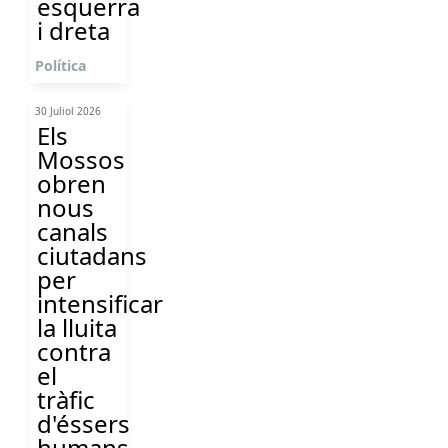
esquerra
i dreta
Política
30 Juliol 2026
Els
Mossos
obren
nous
canals
ciutadans
per
intensificar
la lluita
contra
el
tràfic
d'éssers
humans