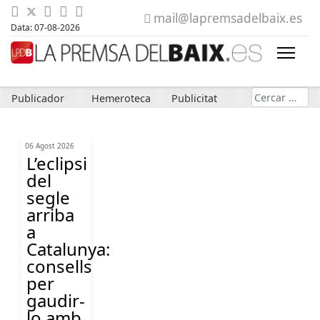
mail@lapremsadelbaix.es
Data: 07-08-2026
Cerca
Publicador
Hemeroteca
Publicitat
06 Agost 2026
L’eclipsi
del
segle
arriba
a
Catalunya:
consells
per
gaudir-
lo amb