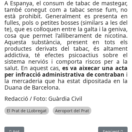
A Espanya, el consum de tabac de mastegar,
també conegut com a tabac sense fum, no
està prohibit. Generalment es presenta en
fulles, pols o petites bosses (similars a les del
te), que es col·loquen entre la galta i la geniva,
cosa que permet l'alliberament de nicotina.
Aquesta substància, present en tots els
productes derivats del tabac, és altament
addictiva, té efectes psicoactius sobre el
sistema nerviós i comporta riscos per a la
salut.
En aquest cas,
es va aixecar una acta
per infracció administrativa de contraban
i
la mercaderia que ha estat dipositada en la
Duana de Barcelona.
Redacció / Foto: Guàrdia Civil
El Prat de LLobregat
Aeroport del Prat
Article anterior: Presó per a un conegut lladre multireincident
Article següen
Ant
Següent