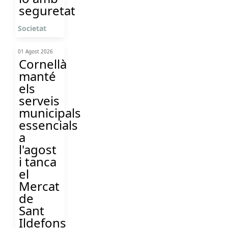
seguretat
Societat
01 Agost 2026
Cornellà
manté
els
serveis
municipals
essencials
a
l'agost
i tanca
el
Mercat
de
Sant
Ildefons