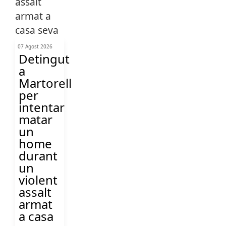
07 Agost 2026
Detingut
a
Martorell
per
intentar
matar
un
home
durant
un
violent
assalt
armat
a casa