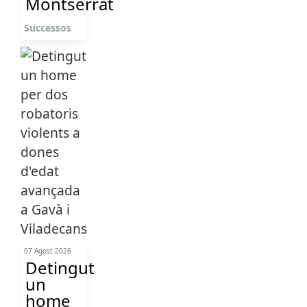
Montserrat
Successos
07 Agost 2026
Detingut
un
home