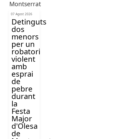
07 Agost 2026
Detinguts
dos
menors
per un
robatori
violent
amb
esprai
de
pebre
durant
la
Festa
Major
d'Olesa
de