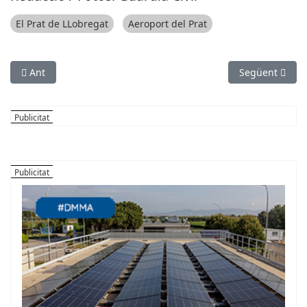
El Prat de LLobregat
Aeroport del Prat
Article anterior: SUCCESSOS: Nou pla policial de prevenció de 
Article següen
Ant
Següent