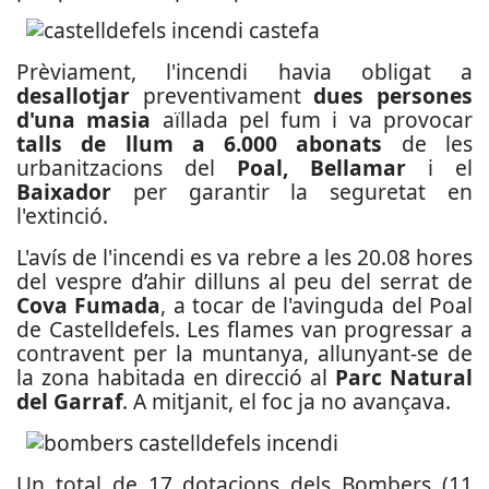
Prèviament, l'incendi havia obligat a
desallotjar
preventivament
dues persones
d'una masia
aïllada pel fum i va provocar
talls de llum a 6.000 abonats
de les
urbanitzacions del
Poal, Bellamar
i el
Baixador
per garantir la seguretat en
l'extinció.
L'avís de l'incendi es va rebre a les 20.08 hores
del vespre d’ahir dilluns al peu del serrat de
Cova Fumada
, a tocar de l'avinguda del Poal
de Castelldefels. Les flames van progressar a
contravent per la muntanya, allunyant-se de
la zona habitada en direcció al
Parc Natural
del Garraf
. A mitjanit, el foc ja no avançava.
Un total de 17 dotacions dels Bombers (11