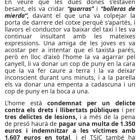
En veure que les dues dones s'estaven
besant, els va cridar
“guarras”
i
“bolleras de
mierda”,
davant el que una va colpejar la
porta de darrere del cotxe perquè s'apartés, i
llavors el conductor va baixar del taxi i les va
continuar insultant amb les mateixes
expressions. Una amiga de les joves es va
acostar per a intentar que el taxista parés,
però en lloc d'això l'home la va agarrar pel
canyell, li va donar un cop de puny en la cara
que la va fer caure a terra i la va deixar
inconscient durant uns minuts, i a la parella
els va donar una empenta a cadascuna i un
cop de puny en la boca a una.
L'home està
condemnat per un delicte
contra els drets i llibertats públiques
i per
tres delictes de lesions,
i a més de la pena
de presó haurà de
pagar una multa de 1.350
euros i indemnitzar a les víctimes amb
1.607 euros en total
, i el TSJC també ha