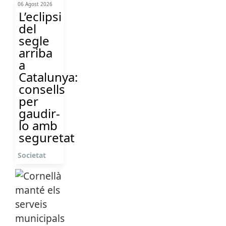
06 Agost 2026
L’eclipsi
del
segle
arriba
a
Catalunya:
consells
per
gaudir-
lo amb
seguretat
Societat