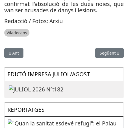
confirmat l'absolució de les dues noies, que
van ser acusades de danys i lesions.
Redacció / Fotos: Arxiu
Viladecans
Article anterior: Detenen tres homes per robatoris violents a 
Article següen
Ant
Següent
EDICIÓ IMPRESA JULIOL/AGOST
REPORTATGES