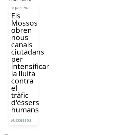
30 Juliol 2026
Els
Mossos
obren
nous
canals
ciutadans
per
intensificar
la lluita
contra
el
tràfic
d'éssers
humans
Successos