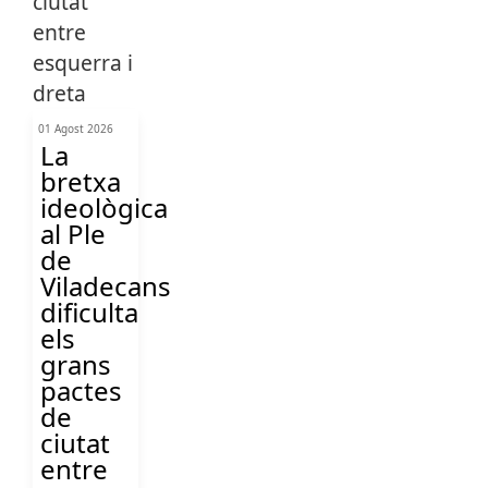
01 Agost 2026
La
bretxa
ideològica
al Ple
de
Viladecans
dificulta
els
grans
pactes
de
ciutat
entre