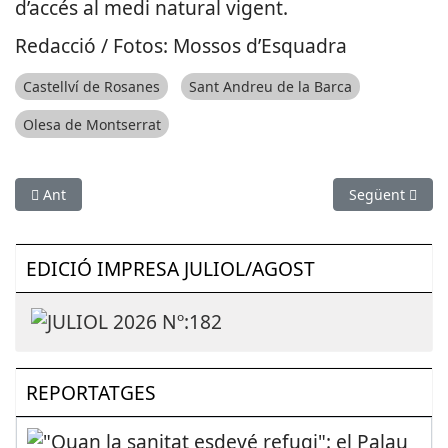
d’accés al medi natural vigent.
Redacció / Fotos: Mossos d’Esquadra
Castellví de Rosanes
Sant Andreu de la Barca
Olesa de Montserrat
Article anterior: S’encasta en un pas soterrani de Gavà un c
Article següen
Ant
Següent
EDICIÓ IMPRESA JULIOL/AGOST
REPORTATGES