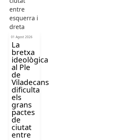
01 Agost 2026
La
bretxa
ideològica
al Ple
de
Viladecans
dificulta
els
grans
pactes
de
ciutat
entre