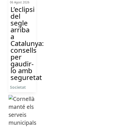
06 Agost 2026
L’eclipsi
del
segle
arriba
a
Catalunya:
consells
per
gaudir-
lo amb
seguretat
Societat