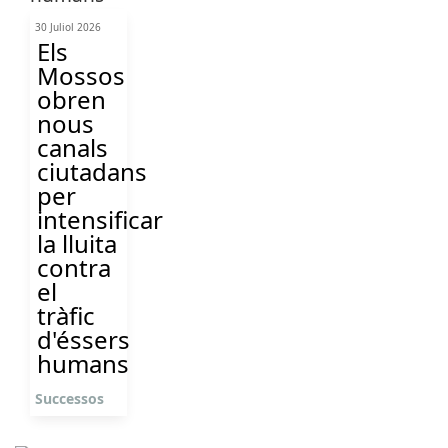
30 Juliol 2026
Els
Mossos
obren
nous
canals
ciutadans
per
intensificar
la lluita
contra
el
tràfic
d'éssers
humans
Successos