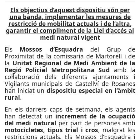
Els objectius d’aquest dispositiu són per
una banda, implementar les mesures de
restricció de mobilitat actuals i de l’altra,
garantir el compliment de la Llei d’accés al
medi natural vigent
Els
Mossos d’Esquadra
del Grup de
Proximitat de la comissaria de Martorell i de
la
Unitat Regional de Medi Ambient de la
Regió Policial Metropolitana Sud
amb la
col·laboració dels diferents ajuntaments i
Vigilants municipals de Castellví de Rosanes
han iniciat un
dispositiu especial en l’àmbit
rural
.
En els darrers caps de setmana, els agents
han detectat un
increment de la ocupació
del medi natural
per part de persones amb
motocicletes, tipus trial i cros
, malgrat les
restriccions actuals. Els Mossos d’Esquadra i