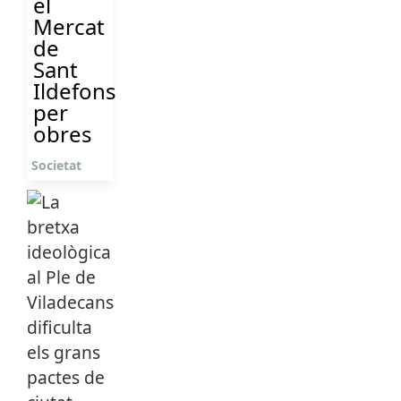
el
Mercat
de
Sant
Ildefons
per
obres
Societat