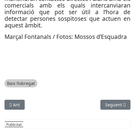
comercials amb els quals intercanviaran
informació que pot ser útil a l’hora de
detectar persones sospitoses que actuen en
aquest àmbit.
Marçal Fontanals / Fotos: Mossos d’Esquadra
Baix llobregat
Article anterior: Detingut a l'Aeroport de Barcelona amb gaire
Article següen
Ant
Següent