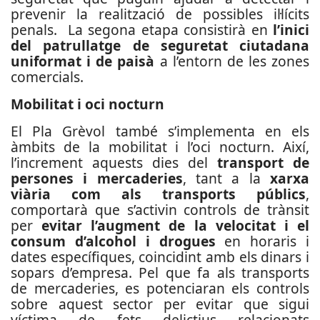
prevenir la realització de possibles il·lícits
penals. La segona etapa consistirà en
l’inici
del patrullatge de seguretat ciutadana
uniformat i de paisà
a l’entorn de les zones
comercials.
Mobilitat i oci nocturn
El Pla Grèvol també s’implementa en els
àmbits de la mobilitat i l’oci nocturn. Així,
l’increment aquests dies del
transport de
persones i mercaderies
, tant a la
xarxa
viària com als transports públics
,
comportarà que s’activin controls de trànsit
per
evitar l’augment de la velocitat i el
consum d’alcohol i drogues
en horaris i
dates específiques, coincidint amb els dinars i
sopars d’empresa. Pel que fa als transports
de mercaderies, es potenciaran els controls
sobre aquest sector per evitar que sigui
víctima de fets delictius relacionats