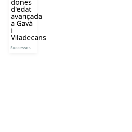
dones
d'edat
avançada
a Gavà
i
Viladecans
Successos