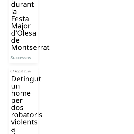
durant
la
Festa
Major
d'Olesa
de
Montserrat
Successos
07 Agost 2026
Detingut
un
home
per
dos
robatoris
violents
a