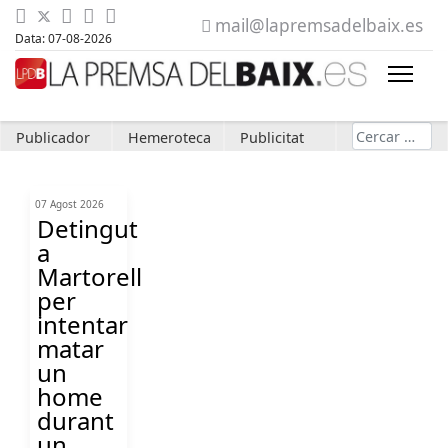
mail@lapremsadelbaix.es
Data: 07-08-2026
Cerca
Publicador
Hemeroteca
Publicitat
07 Agost 2026
Detingut
a
Martorell
per
intentar
matar
un
home
durant
un