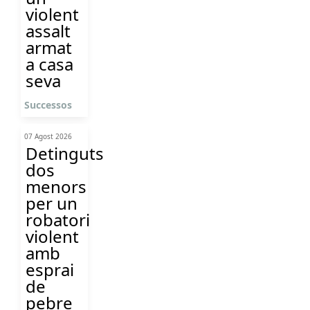
violent
assalt
armat
a casa
seva
Successos
07 Agost 2026
Detinguts
dos
menors
per un
robatori
violent
amb
esprai
de
pebre