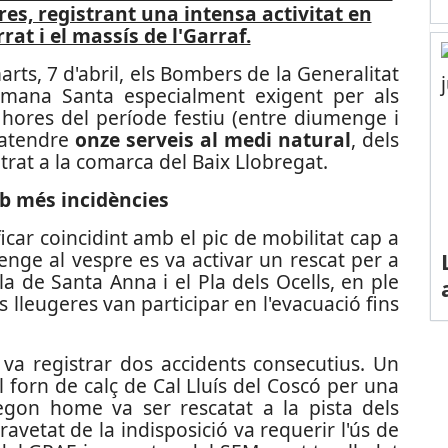
dres, registrant una intensa activitat en
at i el massís de l'Garraf.
rts, 7 d'abril, els Bombers de la Generalitat
tmana Santa especialment exigent per als
 hores del període festiu (entre diumenge i
d'atendre
onze serveis al medi natural
, dels
trat a la comarca del Baix Llobregat.
b més incidències
ficar coincidint amb el pic de mobilitat cap a
enge al vespre es va activar un rescat per a
a de Santa Anna i el Pla dels Ocells, en ple
 lleugeres van participar en l'evacuació fins
va registrar dos accidents consecutius. Un
l forn de calç de Cal Lluís del Coscó per una
gon home va ser rescatat a la pista dels
ravetat de la indisposició va requerir l'ús de