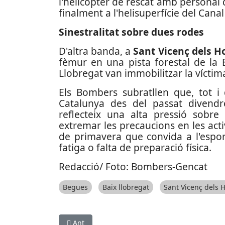
l'helicòpter de rescat amb personal 
finalment a l'helisuperfície del Canal
Sinestralitat sobre dues rodes
D'altra banda, a
Sant Vicenç dels H
fèmur en una pista forestal de la 
Llobregat van immobilitzar la víctim
Els Bombers subratllen que, tot i 
Catalunya des del passat divendres
reflecteix una alta pressió sobre
extremar les precaucions en les activi
de primavera que convida a l'espo
fatiga o falta de preparació física.
Redacció/ Foto: Bombers-Gencat
Begues
Baix llobregat
Sant Vicenç dels H
Article anterior: Judici a un locutor de Cornellà
Ant