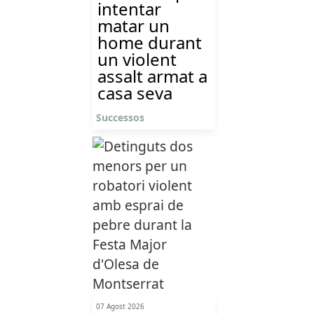
intentar
matar un
home durant
un violent
assalt armat a
casa seva
Successos
07 Agost 2026