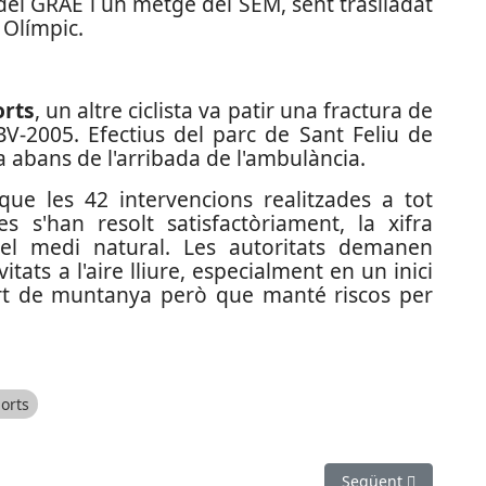
del GRAE i un metge del SEM, sent traslladat
 Olímpic.
orts
, un altre ciclista va patir una fractura de
BV-2005. Efectius del parc de Sant Feliu de
a abans de l'arribada de l'ambulància.
que les 42 intervencions realitzades a tot
 s'han resolt satisfactòriament, la xifra
 el medi natural. Les autoritats demanen
tats a l'aire lliure, especialment en un inici
rt de muntanya però que manté riscos per
orts
 per incitar a l’odi contra una activista crítica amb l’islamisme
Article següent: De
Següent