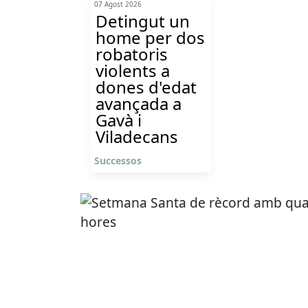
07 Agost 2026
Detingut un
home per dos
robatoris
violents a
dones d'edat
avançada a
Gavà i
Viladecans
Successos