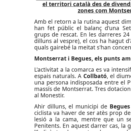
el territori català des de diven
zones com Montserr
Amb el retorn a la rutina aquest dima
han fet públic el balanç d'una Se
grups de rescat. En les darreres 24
dilluns al vespre), el cos ha hagut 
quals gairebé la meitat s'han concen
Montserrat i Begues, els punts am
L'activitat a la comarca es va intensi
espais naturals. A
Collbató
, el dium
una persona indisposada entre el Pl
massís de Montserrat. Tres dotacions
al Monestir.
Ahir dilluns, el municipi de
Begues
ciclista va haver de ser atès prop de
lesió a la cama, mentre que un se
Penitents. En aquest darrer cas, la g