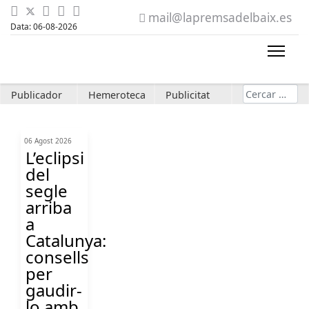
mail@lapremsadelbaix.es
Data: 06-08-2026
Cerca
Publicador
Hemeroteca
Publicitat
06 Agost 2026
L’eclipsi
del
segle
arriba
a
Catalunya:
consells
per
gaudir-
lo amb