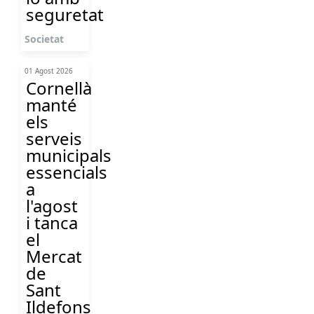
seguretat
Societat
01 Agost 2026
Cornellà
manté
els
serveis
municipals
essencials
a
l'agost
i tanca
el
Mercat
de
Sant
Ildefons