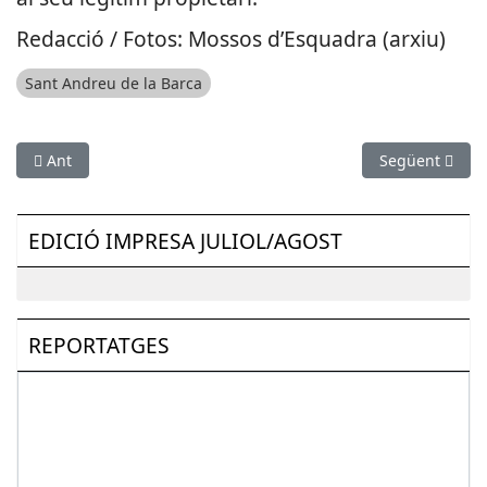
Redacció / Fotos: Mossos d’Esquadra (arxiu)
Sant Andreu de la Barca
Article anterior: Detingut un home per un robatori en un domi
Article següent
Ant
Següent
EDICIÓ IMPRESA JULIOL/AGOST
REPORTATGES