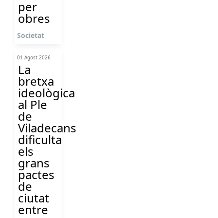
per
obres
Societat
01 Agost 2026
La
bretxa
ideològica
al Ple
de
Viladecans
dificulta
els
grans
pactes
de
ciutat
entre