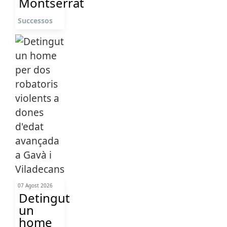
Montserrat
Successos
07 Agost 2026
Detingut
un
home