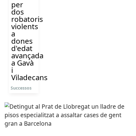
per
dos
robatoris
violents
a
dones
d'edat
avançada
a Gavà
i
Viladecans
Successos