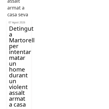
07 Agost 2026
Detingut
a
Martorell
per
intentar
matar
un
home
durant
un
violent
assalt
armat
a casa