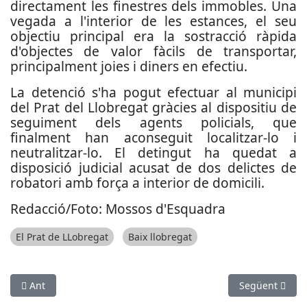
directament les finestres dels immobles. Una
vegada a l'interior de les estances, el seu
objectiu principal era la sostracció ràpida
d'objectes de valor fàcils de transportar,
principalment joies i diners en efectiu.
La detenció s'ha pogut efectuar al municipi
del Prat del Llobregat gràcies al dispositiu de
seguiment dels agents policials, que
finalment han aconseguit localitzar-lo i
neutralitzar-lo. El detingut ha quedat a
disposició judicial acusat de dos delictes de
robatori amb força a interior de domicili.
Redacció/Foto: Mossos d'Esquadra
El Prat de LLobregat
Baix llobregat
Article anterior: Cau la banda de lladres de palets que va ass
Article següen
Ant
Següent