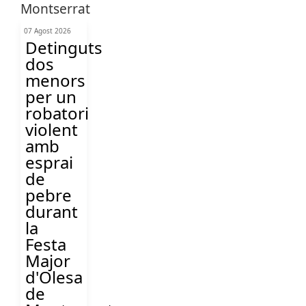
07 Agost 2026
Detinguts
dos
menors
per un
robatori
violent
amb
esprai
de
pebre
durant
la
Festa
Major
d'Olesa
de