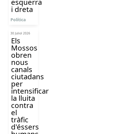
esquerra
i dreta
Política
30 Juliol 2026
Els
Mossos
obren
nous
canals
ciutadans
per
intensificar
la lluita
contra
el
tràfic
d'éssers
humans