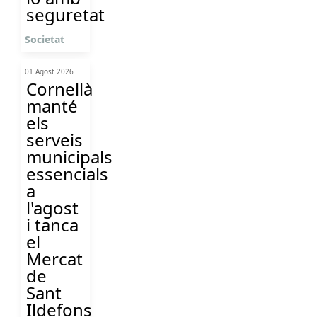
seguretat
Societat
01 Agost 2026
Cornellà
manté
els
serveis
municipals
essencials
a
l'agost
i tanca
el
Mercat
de
Sant
Ildefons