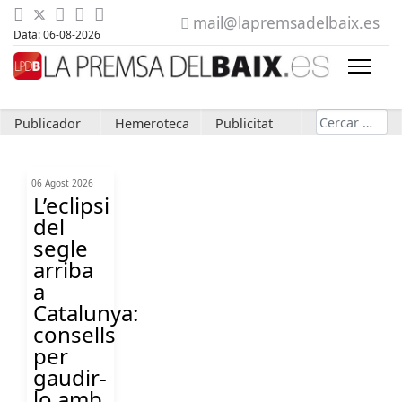
mail@lapremsadelbaix.es
Data: 06-08-2026
Cerca
Publicador
Hemeroteca
Publicitat
06 Agost 2026
L’eclipsi
del
segle
arriba
a
Catalunya:
consells
per
gaudir-
lo amb