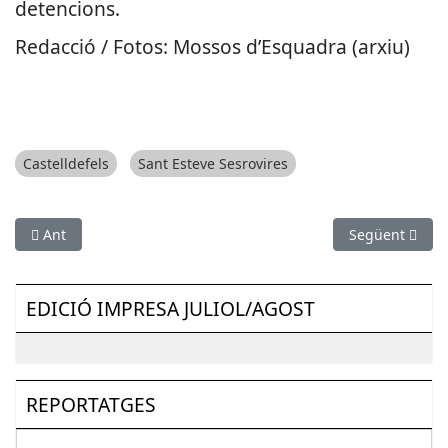
detencions.
Redacció / Fotos: Mossos d’Esquadra (arxiu)
Castelldefels
Sant Esteve Sesrovires
Article anterior: Policia Local d’Esplugues i Mossos interposen
Article següent
Ant
Següent
EDICIÓ IMPRESA JULIOL/AGOST
REPORTATGES