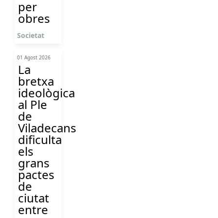
per
obres
Societat
01 Agost 2026
La
bretxa
ideològica
al Ple
de
Viladecans
dificulta
els
grans
pactes
de
ciutat
entre