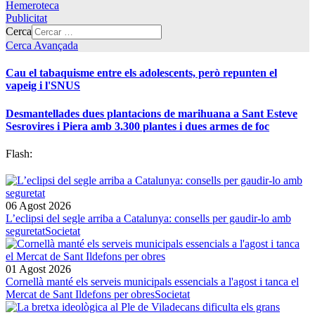
Hemeroteca
Publicitat
Cerca
Cerca Avançada
Cau el tabaquisme entre els adolescents, però repunten el
vapeig i l'SNUS
Desmantellades dues plantacions de marihuana a Sant Esteve
Sesrovires i Piera amb 3.300 plantes i dues armes de foc
Flash:
06 Agost 2026
L’eclipsi del segle arriba a Catalunya: consells per gaudir-lo amb
seguretat
Societat
01 Agost 2026
Cornellà manté els serveis municipals essencials a l'agost i tanca el
Mercat de Sant Ildefons per obres
Societat