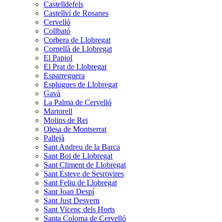
Castelldefels
Castellví de Rosanes
Cervelló
Collbató
Corbera de Llobregat
Cornellà de Llobregat
El Papiol
El Prat de Llobregat
Esparreguera
Esplugues de Llobregat
Gavà
La Palma de Cervelló
Martorell
Molins de Rei
Olesa de Montserrat
Pallejà
Sant Andreu de la Barca
Sant Boi de Llobregat
Sant Climent de Llobregat
Sant Esteve de Sesrovires
Sant Feliu de Llobregat
Sant Joan Despí
Sant Just Desvern
Sant Vicenç dels Horts
Santa Coloma de Cervelló