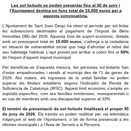
Les sol·licituds es poden presentar fins al 30 de juny i
l'Ajuntament destina un fons total de 15.000 euros per a
aquesta convocatòria.
L'Ajuntament de Sant Joan Despí ha obert el període per sol·licitar
les subvencions destinades al pagament de l'Impost de Béns
Immobles (IBI) del 2026. Aquesta línia de suport econòmic, dotada
amb un pressupost total de
15.000 euros
, s'adreça a la ciutadania
en situació de vulnerabilitat social que hagi d'afrontar el rebut del
seu habitatge habitual. L'ajut previst pot arribar a cobrir fins al
50%
de l'import d'aquest impost municipal.
Per beneficiar-se d'aquesta mesura, les persones sol·licitants han
d'estar empadronades i residir al municipi des de l'1 de gener de
2026. Així mateix, els ingressos de la unitat familiar no poden
superar els llindars establerts segons l'Indicador de Renda de
Suficiència de Catalunya (IRSC). Aquest límit econòmic s'amplia en
supòsits específics, com ara famílies nombroses, monoparentals o
en cas de membres amb una discapacitat superior al 33%.
El termini de presentació de sol·licituds finalitzarà el proper 30
de juny de 2026
. Els tràmits es poden realitzar per via telemàtica
mitjançant el web de l'Ajuntament, o bé de forma presencial a les
oficines municipals i a l'Àrea de Serveis a la Persona.