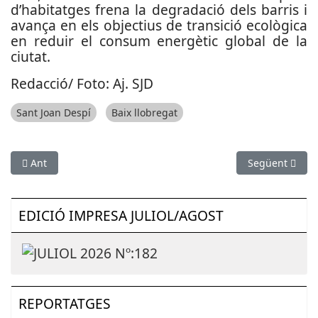
d’habitatges frena la degradació dels barris i
avança en els objectius de transició ecològica
en reduir el consum energètic global de la
ciutat.
Redacció/ Foto: Aj. SJD
Sant Joan Despí
Baix llobregat
Article anterior: L'English Day aplega més de 450 alumnes de 
Article següen
Ant
Següent
EDICIÓ IMPRESA JULIOL/AGOST
REPORTATGES