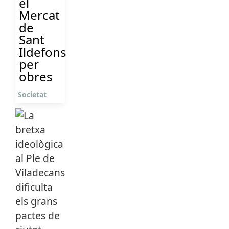
el
Mercat
de
Sant
Ildefons
per
obres
Societat