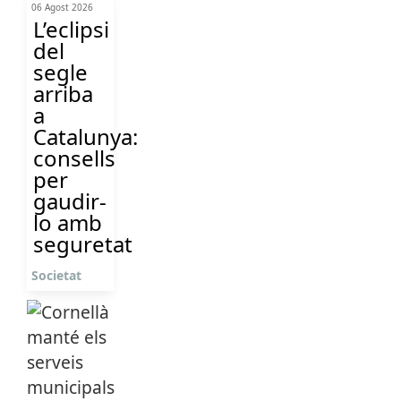
06 Agost 2026
L’eclipsi
del
segle
arriba
a
Catalunya:
consells
per
gaudir-
lo amb
seguretat
Societat