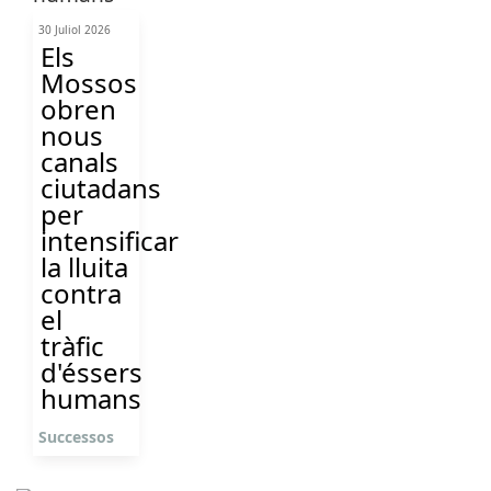
30 Juliol 2026
Els
Mossos
obren
nous
canals
ciutadans
per
intensificar
la lluita
contra
el
tràfic
d'éssers
humans
Successos