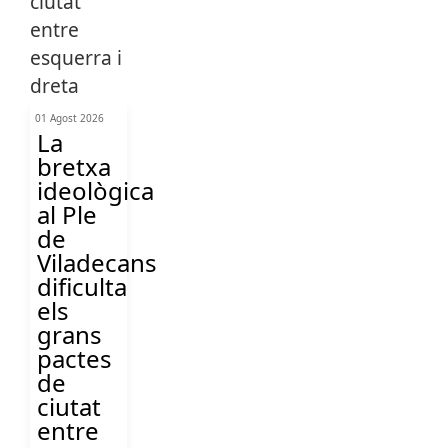
01 Agost 2026
La
bretxa
ideològica
al Ple
de
Viladecans
dificulta
els
grans
pactes
de
ciutat
entre