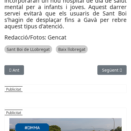
incorporaran un nou hospital de dia de salut
mental per a infants i joves. Aquest darrer
servei evitarà que els usuaris de Sant Boi
s'hagin de desplaçar fins a Gavà per rebre
aquest tipus d'atenció.
Redacció/Fotos: Gencat
Sant Boi de LLobregat
Baix llobregat
Article anterior: L’Ajuntament de Castelldefels reclama més pe
Article següent
Ant
Següent