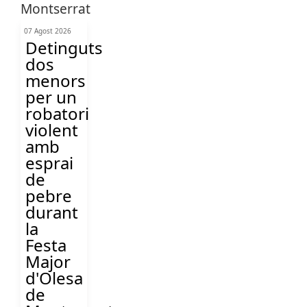
07 Agost 2026
Detinguts
dos
menors
per un
robatori
violent
amb
esprai
de
pebre
durant
la
Festa
Major
d'Olesa
de