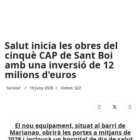
Salut inicia les obres del
cinquè CAP de Sant Boi
amb una inversió de 12
milions d'euros
19 Juny 2026
Visites: 322
Societat
El nou equipament, situat al barri de
Marianao, obrirà les portes a mitjans de
2028 i inclourà un hospital de dia de salut