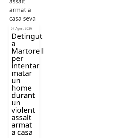
07 Agost 2026
Detingut
a
Martorell
per
intentar
matar
un
home
durant
un
violent
assalt
armat
a casa