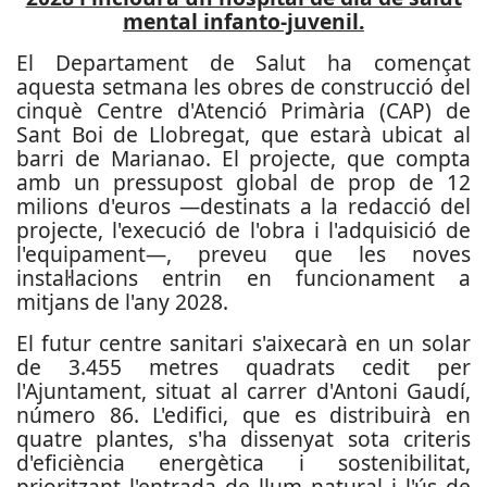
mental infanto-juvenil.
El Departament de Salut ha començat
aquesta setmana les obres de construcció del
cinquè Centre d'Atenció Primària (CAP) de
Sant Boi de Llobregat, que estarà ubicat al
barri de Marianao. El projecte, que compta
amb un pressupost global de prop de 12
milions d'euros —destinats a la redacció del
projecte, l'execució de l'obra i l'adquisició de
l'equipament—, preveu que les noves
instal·lacions entrin en funcionament a
mitjans de l'any 2028.
El futur centre sanitari s'aixecarà en un solar
de 3.455 metres quadrats cedit per
l'Ajuntament, situat al carrer d'Antoni Gaudí,
número 86. L'edifici, que es distribuirà en
quatre plantes, s'ha dissenyat sota criteris
d'eficiència energètica i sostenibilitat,
prioritzant l'entrada de llum natural i l'ús de