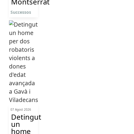
Montserrat
Successos
07 Agost 2026
Detingut
un
home