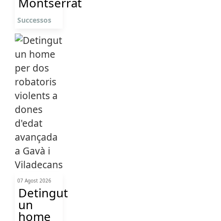
Montserrat
Successos
07 Agost 2026
Detingut
un
home