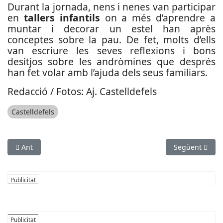
Durant la jornada, nens i nenes van participar
en
tallers infantils
on a més d’aprendre a
muntar i decorar un estel han après
conceptes sobre la pau. De fet, molts d’ells
van escriure les seves reflexions i bons
desitjos sobre les andròmines que després
han fet volar amb l’ajuda dels seus familiars.
Redacció / Fotos: Aj. Castelldefels
Castelldefels
Article anterior: Set municipis de la comarca signen un conve
Article següent
Ant
Següent