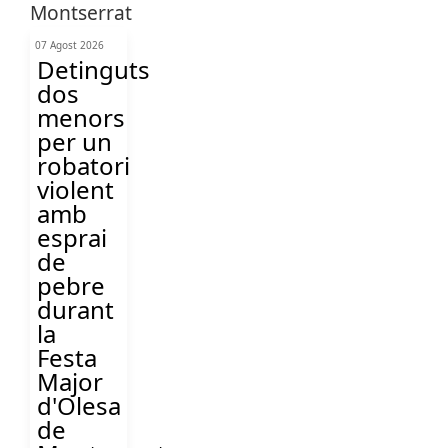
07 Agost 2026
Detinguts
dos
menors
per un
robatori
violent
amb
esprai
de
pebre
durant
la
Festa
Major
d'Olesa
de