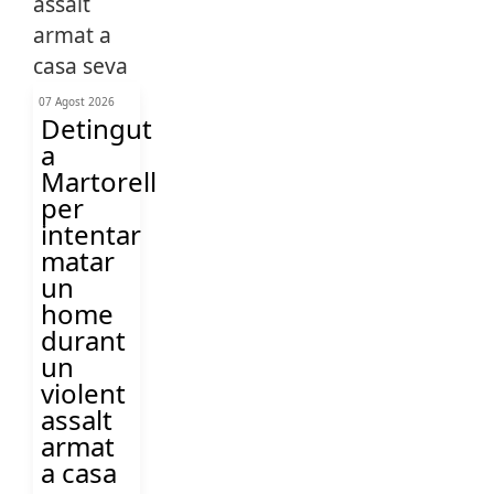
07 Agost 2026
Detingut
a
Martorell
per
intentar
matar
un
home
durant
un
violent
assalt
armat
a casa