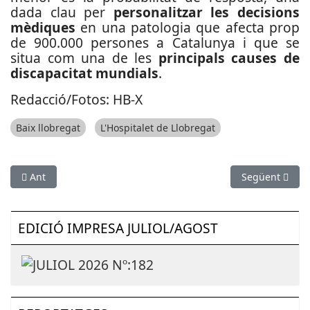
dada clau per
personalitzar les decisions
mèdiques
en una patologia que afecta prop
de 900.000 persones a Catalunya i que se
situa com una de les
principals causes de
discapacitat mundials
.
Redacció/Fotos: HB-X
Baix llobregat
L'Hospitalet de Llobregat
Article anterior: Molins de Rei activa una campanya a les terra
Article següent
Ant
Següent
EDICIÓ IMPRESA JULIOL/AGOST