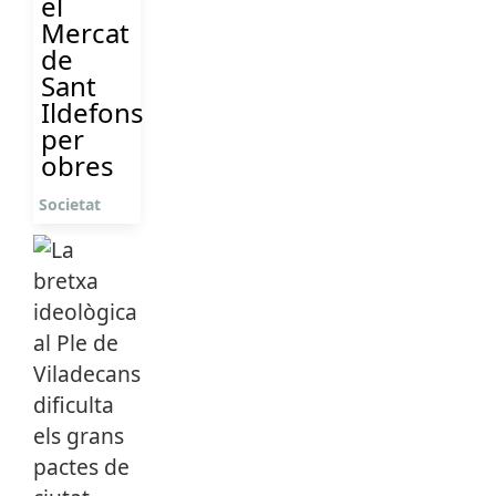
el
Mercat
de
Sant
Ildefons
per
obres
Societat