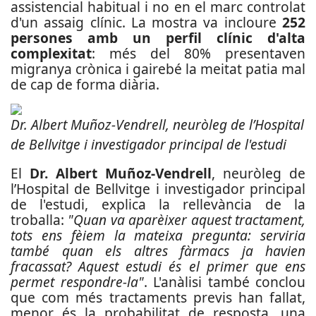
assistencial habitual i no en el marc controlat
d'un assaig clínic. La mostra va incloure
252
persones amb un perfil clínic d'alta
complexitat
: més del 80% presentaven
migranya crònica i gairebé la meitat patia mal
de cap de forma diària.
Dr. Albert Muñoz-Vendrell, neuròleg de l’Hospital
de Bellvitge i investigador principal de l'estudi
El
Dr. Albert Muñoz-Vendrell
, neuròleg de
l’Hospital de Bellvitge i investigador principal
de l'estudi, explica la rellevància de la
troballa:
"Quan va aparèixer aquest tractament,
tots ens fèiem la mateixa pregunta: serviria
també quan els altres fàrmacs ja havien
fracassat? Aquest estudi és el primer que ens
permet respondre-la"
. L'anàlisi també conclou
que com més tractaments previs han fallat,
menor és la probabilitat de resposta, una