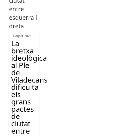
01 Agost 2026
La
bretxa
ideològica
al Ple
de
Viladecans
dificulta
els
grans
pactes
de
ciutat
entre