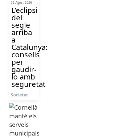
06 Agost 2026
L’eclipsi
del
segle
arriba
a
Catalunya:
consells
per
gaudir-
lo amb
seguretat
Societat