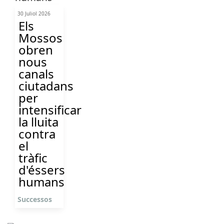
30 Juliol 2026
Els
Mossos
obren
nous
canals
ciutadans
per
intensificar
la lluita
contra
el
tràfic
d'éssers
humans
Successos