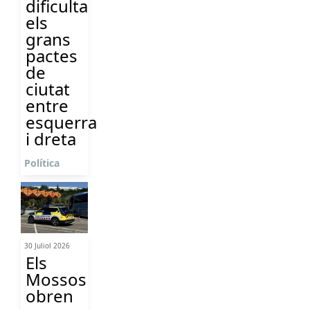
dificulta
els
grans
pactes
de
ciutat
entre
esquerra
i dreta
Política
30 Juliol 2026
Els
Mossos
obren