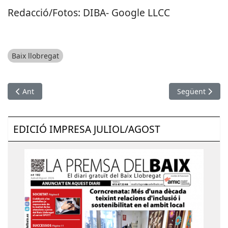
Redacció/Fotos: DIBA- Google LLCC
Baix llobregat
Article anterior: TMB convoca 450 places per reforçar les borse
Article següent
Ant
Següent
EDICIÓ IMPRESA JULIOL/AGOST