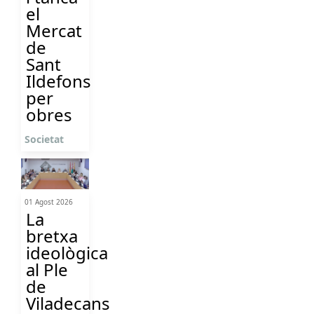
el
Mercat
de
Sant
Ildefons
per
obres
Societat
01 Agost 2026
La
bretxa
ideològica
al Ple
de
Viladecans