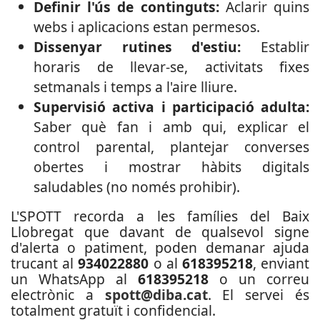
Definir l'ús de continguts:
Aclarir quins
webs i aplicacions estan permesos.
Dissenyar rutines d'estiu:
Establir
horaris de llevar-se, activitats fixes
setmanals i temps a l'aire lliure.
Supervisió activa i participació adulta:
Saber què fan i amb qui, explicar el
control parental, plantejar converses
obertes i mostrar hàbits digitals
saludables (no només prohibir).
L'SPOTT recorda a les famílies del Baix
Llobregat que davant de qualsevol signe
d'alerta o patiment, poden demanar ajuda
trucant al
934022880
o al
618395218
, enviant
un WhatsApp al
618395218
o un correu
electrònic a
spott@diba.cat
. El servei és
totalment gratuït i confidencial.