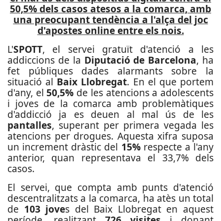
50,5% dels casos atesos a la comarca, amb
una preocupant tendència a l'alça del joc
d'apostes online entre els nois.
L'
SPOTT
, el servei gratuït d'atenció a les
addiccions de la
Diputació de Barcelona
, ha
fet públiques dades alarmants sobre la
situació al
Baix Llobregat
. En el que portem
d'any, el
50,5%
de les atencions a adolescents
i joves de la comarca amb problemàtiques
d'addicció ja es deuen al mal ús de les
pantalles
, superant per primera vegada les
atencions per drogues. Aquesta xifra suposa
un increment dràstic del
15%
respecte a l'any
anterior, quan representava el 33,7% dels
casos.
El servei, que compta amb punts d'atenció
descentralitzats a la comarca, ha atès un total
de
103 jove
s del Baix Llobregat en aquest
període, realitzant
726 visites
i donant