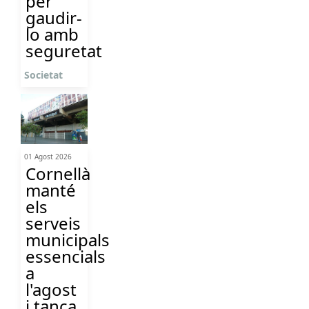
per
gaudir-
lo amb
seguretat
Societat
01 Agost 2026
Cornellà
manté
els
serveis
municipals
essencials
a
l'agost
i tanca