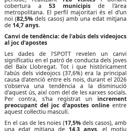
cobertura a
53 municipis
de l'àrea
metropolitana. El perfil majoritari és el d'un
noi (
82,5%
dels casos) amb una edat mitjana
de
14,7 anys
.
Canvi de tendència: de l'abús dels videojocs
al joc d'apostes
Les dades de l'SPOTT revelen un canvi
significatiu en el patró de conducta dels joves
del Baix Llobregat. Tot i que històricament
l'abús dels videojocs (37,6%) era la principal
causa d'atenció entre els nois, durant el 2026
s'observa una tendència a la disminució
d'aquest ús, així com del de les xarxes socials.
Per contra, s'ha registrat un
increment
preocupant del joc d'apostes online
entre
aquest col·lectiu masculí.
En el cas de les noies (
17,5%
dels casos), amb
una edat mitjana de
14,3 anys
, el motiu