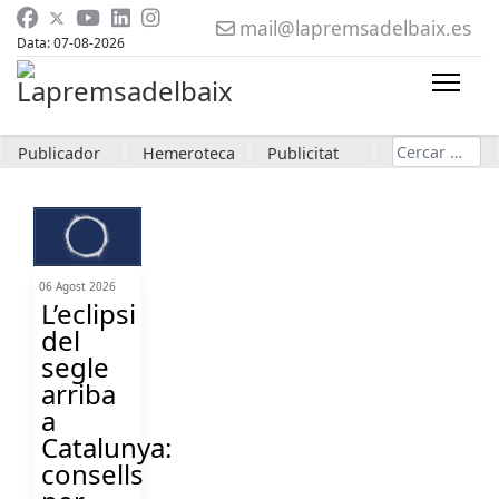
mail@lapremsadelbaix.es
Data: 07-08-2026
Cerca
Publicador
Hemeroteca
Publicitat
06 Agost 2026
L’eclipsi
del
segle
arriba
a
Catalunya:
consells