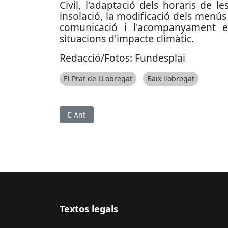
Civil, l'adaptació dels horaris de l
insolació, la modificació dels menús
comunicació i l'acompanyament em
situacions d'impacte climàtic.
Redacció/Fotos: Fundesplai
El Prat de LLobregat
Baix llobregat
Article anterior: Els Premis Sant Joan Despí 202
Ant
Textos legals