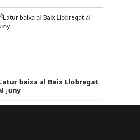
t
Guàrdia Civil reforça les inspeccions de pirotècnia per Sant Joan
L'atur baixa al Baix Llobregat
al juny