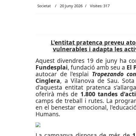
20 Juny 2026
Visites: 317
Societat
L'entitat pratenca preveu at
vulnerables i adapta les activ
Aquest divendres 19 de juny ha co
Fundesplai
, fundació amb seu a
El 
autocar de l'esplai
Tropezando con
Cinglera
, a Vilanova de Sau. Sot
d'aquesta entitat pratenca s'allar
oferirà més de
1.800 tandes d'acti
camps de treball i rutes. La progr
en el benestar emocional, l'educació 
Humans.
La campanya disposa de més de
1