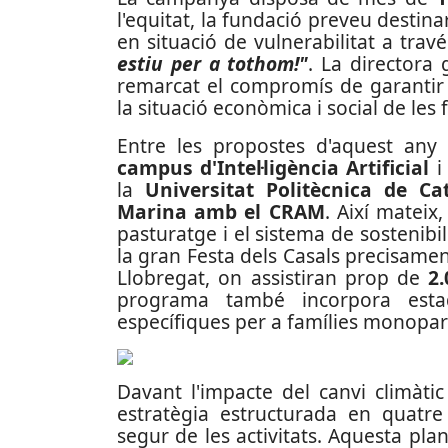
l'equitat, la fundació preveu destin
en situació de vulnerabilitat a travé
estiu per a tothom!"
. La directora 
remarcat el compromís de garantir 
la situació econòmica i social de les 
Entre les propostes d'aquest any 
campus d'Intel·ligència Artificial
i
la
Universitat Politècnica de Ca
Marina amb el CRAM
. Així mateix
pasturatge i el sistema de sostenibil
la gran Festa dels Casals precisament
Llobregat, on assistiran prop de
2.
programa també incorpora estad
específiques per a famílies monopar
Davant l'impacte del canvi climàti
estratègia estructurada en quatr
segur de les activitats. Aquesta pla