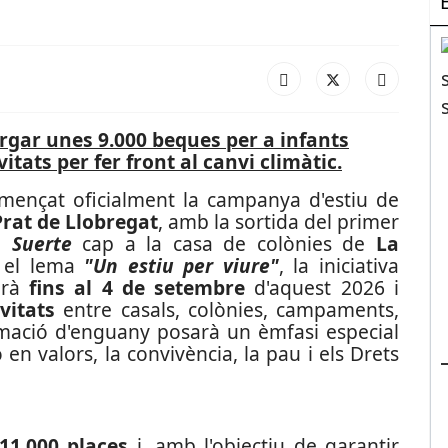
orgar unes 9.000 beques per a infants
itats per fer front al canvi climàtic.
mençat oficialment la campanya d'estiu de
Prat de Llobregat
, amb la sortida del primer
 Suerte
cap a la casa de colònies de
La
a el lema
"Un estiu per viure"
, la iniciativa
garà
fins al 4 de setembre
d'aquest 2026 i
vitats
entre casals, colònies, campaments,
amació d'enguany posarà un èmfasi especial
en valors, la convivència, la pau i els Drets
11.000 places
i, amb l'objectiu de garantir