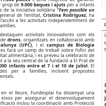
ar prop de
9.000 beques i ajuts
per a infants
s de la iniciativa solidària
"Fem possible un
general de l'entitat,
Cristina Rodríguez
, ha
l'accés a les activitats independentment de
famílies.
destaquen activitats innovadores com els
 de
drons
, organitzats en col·laboració amb
talunya (UPC)
, i el
campus de Biologia
, es farà un camp de treball sobre l'ofici del
itat alimentària, i es preveu la celebració de
 a la seu central de la fundació a El Prat de
000 infants entre el 7 i el 10 de juliol
. El
es per a famílies, incloent propostes
entals.
c en el lleure, Fundesplai ha dissenyat una
e eixos per assegurar el desenvolupament
nificació inclou la coordinació amb Protecció