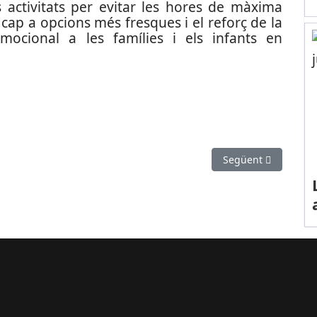
es activitats per evitar les hores de màxima
 cap a opcions més fresques i el reforç de la
ocional a les famílies i els infants en
6 reconeixen el teixit comercial, empresarial i associatiu de la ciuta
Article següent: La 
Següent