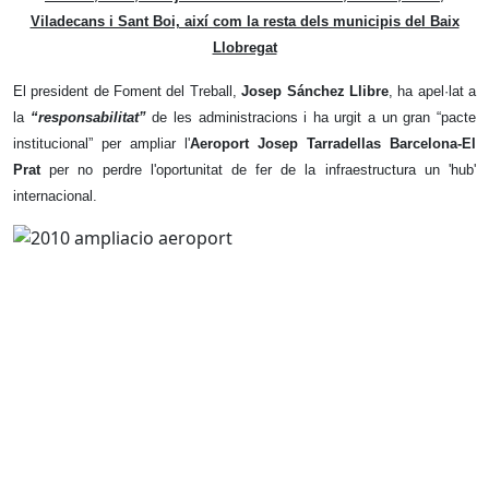
Viladecans i Sant Boi, així com la resta dels municipis del Baix
Llobregat
El president de Foment del Treball,
Josep Sánchez Llibre
, ha apel·lat a
la
“responsabilitat”
de les administracions i ha urgit a un gran “pacte
institucional” per ampliar l'
Aeroport Josep Tarradellas Barcelona-El
Prat
per no perdre l'oportunitat de fer de la infraestructura un 'hub'
internacional.