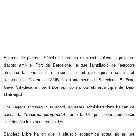
En roda de premsa, Sánchez Llibre ha emplaçat a
Aena
a posar-se
d'acord amb el Port de Barcelona, ja que l'ampliació de l'aeroport
afectaria la terminal d’Hutchison, i al fet que aquesta complicitat
s'estengui al Govern, a l'AMB, als ajuntaments de Barcelona,
El Prat
,
Gavà
,
Viladecans
i
Sant Boi,
així com a tots els
municipis del Baix
Llobregat
.
Una vegada aconseguit un acord, aquestes administracions hauran de
buscar la
“màxima complicitat”
amb la UE per poder compensar
l'afectació a les zones protegides.
Sánchez Llibre ha dit que la situació econòmica actual no es pot