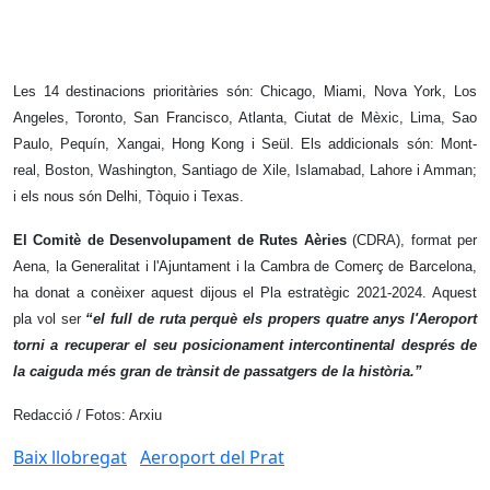
Les 14 destinacions prioritàries són: Chicago, Miami, Nova York, Los
Angeles, Toronto, San Francisco, Atlanta, Ciutat de Mèxic, Lima, Sao
Paulo, Pequín, Xangai, Hong Kong i Seül. Els addicionals són: Mont-
real, Boston, Washington, Santiago de Xile, Islamabad, Lahore i Amman;
i els nous són Delhi, Tòquio i Texas.
El Comitè de Desenvolupament de Rutes Aèries
(CDRA), format per
Aena, la Generalitat i l'Ajuntament i la Cambra de Comerç de Barcelona,
ha donat a conèixer aquest dijous el Pla estratègic 2021-2024. Aquest
pla vol ser
“el full de ruta perquè els propers quatre anys l'Aeroport
torni a recuperar el seu posicionament intercontinental després de
la caiguda més gran de trànsit de passatgers de la història.”
Redacció / Fotos: Arxiu
Baix llobregat
Aeroport del Prat