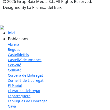
© 2026 Grup Baix Media S.L. All Rights Reserved.
Designed By La Premsa del Baix
inici
Poblacions
Abrera
Begues
Castelldefels
Castellví de Rosanes
Cervelló
Collbató
Corbera de Llobregat
Cornellà de Llobregat
El Papiol
El Prat de Llobregat
Esparreguera
Esplugues de Llobregat
Gavà