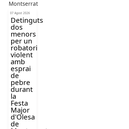
07 Agost 2026
Detinguts
dos
menors
per un
robatori
violent
amb
esprai
de
pebre
durant
la
Festa
Major
d'Olesa
de