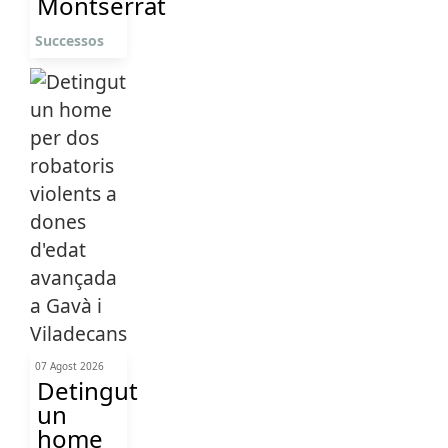
Montserrat
Successos
07 Agost 2026
Detingut
un
home