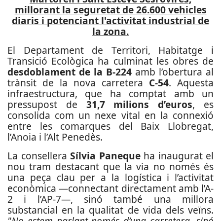
millorant la seguretat de 26.600 vehicles
diaris i potenciant l'activitat industrial de
la zona.
El Departament de Territori, Habitatge i
Transició Ecològica ha culminat les obres de
desdoblament de la B-224
amb l’obertura al
trànsit de la nova carretera
C-54
. Aquesta
infraestructura, que ha comptat amb un
pressupost de
31,7 milions d’euros
, es
consolida com un nexe vital en la connexió
entre les comarques del Baix Llobregat,
l’Anoia i l’Alt Penedès.
La consellera
Sílvia Paneque
ha inaugurat el
nou tram destacant que la via no només és
una peça clau per a la logística i l’activitat
econòmica —connectant directament amb l’A-
2 i l’AP-7—, sinó també una millora
substancial en la qualitat de vida dels veïns.
"No estem parlant només d’una carretera, sinó