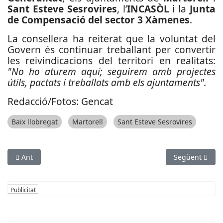
Sant Esteve Sesrovires
, l’
INCASÒL
i la
Junta
de Compensació del sector 3 Xàmenes
.
La consellera ha reiterat que la voluntat del
Govern és continuar treballant per convertir
les reivindicacions del territori en realitats:
"No ho aturem aquí; seguirem amb projectes
útils, pactats i treballats amb els ajuntaments".
Redacció/Fotos: Gencat
Baix llobregat
Martorell
Sant Esteve Sesrovires
Article anterior: La Diputació de Barcelona llança el Premi Ed
Article següen
Ant
Següent