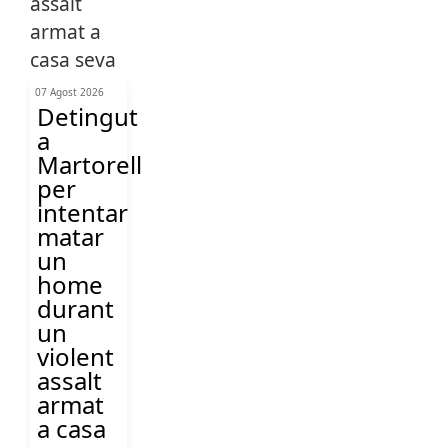
07 Agost 2026
Detingut
a
Martorell
per
intentar
matar
un
home
durant
un
violent
assalt
armat
a casa