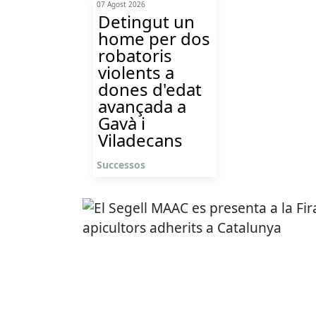
07 Agost 2026
Detingut un
home per dos
robatoris
violents a
dones d'edat
avançada a
Gavà i
Viladecans
Successos