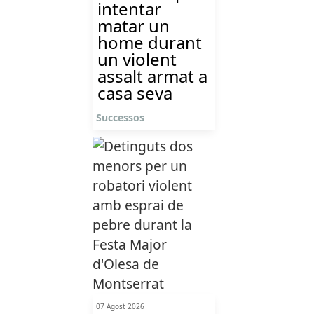
intentar
matar un
home durant
un violent
assalt armat a
casa seva
Successos
07 Agost 2026