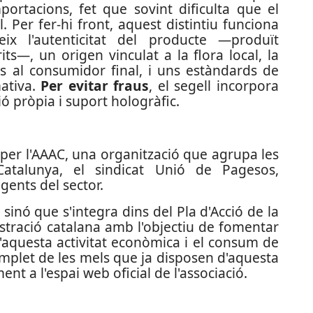
ortacions, fet que sovint dificulta que el
 Per fer-hi front, aquest distintiu funciona
x l'autenticitat del producte —produït
ts—, un origen vinculat a la flora local, la
ins al consumidor final, i uns estàndards de
mativa.
Per evitar fraus
, el segell incorpora
ó pròpia i suport hologràfic.
 per l'AAAC, una organització que agrupa les
 Catalunya, el sindicat Unió de Pagesos,
gents del sector.
, sinó que s'integra dins del Pla d'Acció de la
stració catalana amb l'objectiu de fomentar
 d'aquesta activitat econòmica i el consum de
complet de les mels que ja disposen d'aquesta
ent a l'espai web oficial de l'associació.