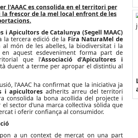
r l'AAAC es consolida en el territori per
i la frescor de la mel local enfront de les
ortacions.
s i Apicultors de Catalunya (Segell MAAC)
 la tercera edició de la
Fira NaturaMel de
 al món de les abelles, la biodiversitat i la
ció en aquest esdeveniment forma part de
itorial que l'
Associació d'Apicultores i
tà duent a terme per apropar el distintiu al
sió, l'AAAC ha confirmat que la iniciativa ja
s i apicultores
adherits arreu del territori
fra consolida la bona acollida del projecte i
 el sector d'una marca col·lectiva sòlida que
ercat i oferir confiança al consumidor.
ció
pon a un context de mercat on una part