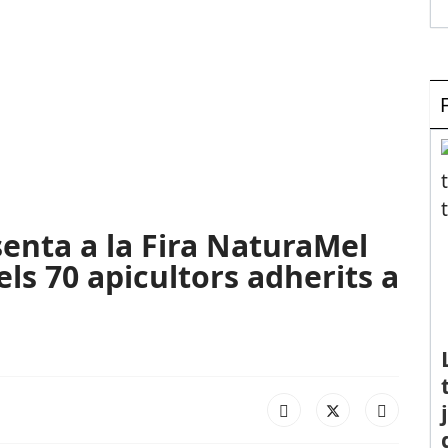
senta a la Fira NaturaMel
els 70 apicultors adherits a