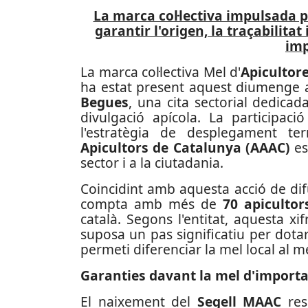
La marca col·lectiva impulsada pe
garantir l'origen, la traçabilitat 
imp
La marca col·lectiva Mel d'
Apicultore
ha estat present aquest diumenge a
Begues
, una cita sectorial dedicada
divulgació apícola. La participa
l'estratègia de desplegament terr
Apicultors de Catalunya (AAAC)
es
sector i a la ciutadania.
Coincidint amb aquesta acció de difu
compta amb més de
70 apicultor
català. Segons l'entitat, aquesta xi
suposa un pas significatiu per dotar
permeti diferenciar la mel local al m
Garanties davant la mel d'importa
El naixement del
Segell MAAC
res