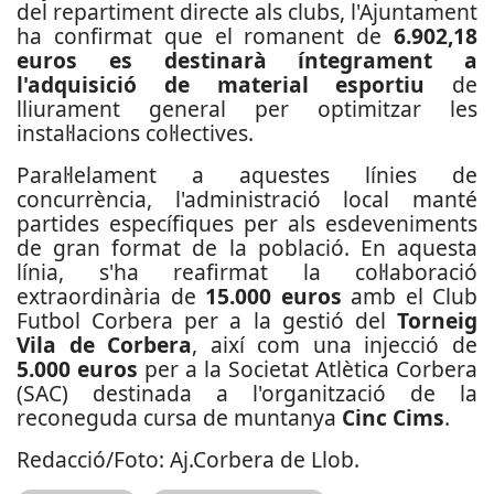
del repartiment directe als clubs, l'Ajuntament
ha confirmat que el romanent de
6.902,18
euros es destinarà íntegrament a
l'adquisició de material esportiu
de
lliurament general per optimitzar les
instal·lacions col·lectives.
Paral·lelament a aquestes línies de
concurrència, l'administració local manté
partides específiques per als esdeveniments
de gran format de la població. En aquesta
línia, s'ha reafirmat la col·laboració
extraordinària de
15.000 euros
amb el Club
Futbol Corbera per a la gestió del
Torneig
Vila de Corbera
, així com una injecció de
5.000 euros
per a la Societat Atlètica Corbera
(SAC) destinada a l'organització de la
reconeguda cursa de muntanya
Cinc Cims
.
Redacció/Foto: Aj.Corbera de Llob.