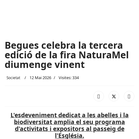
Begues celebra la tercera
edició de la fira NaturaMel
diumenge vinent
12 Mai 2026
Visites: 334
Societat
L'esdeveniment dedicat a les abelles i la
biodiversitat amplia el seu programa
d'activitats i expositors al passeig de
l'Església.