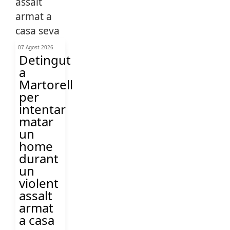
07 Agost 2026
Detingut
a
Martorell
per
intentar
matar
un
home
durant
un
violent
assalt
armat
a casa