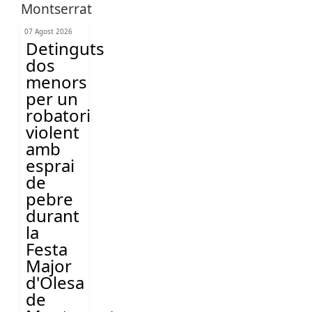
07 Agost 2026
Detinguts
dos
menors
per un
robatori
violent
amb
esprai
de
pebre
durant
la
Festa
Major
d'Olesa
de