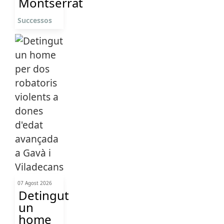
Montserrat
Successos
07 Agost 2026
Detingut
un
home