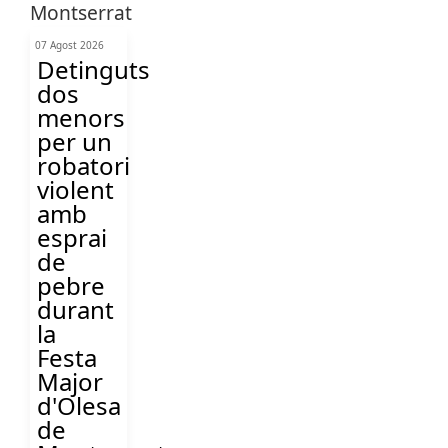
07 Agost 2026
Detinguts
dos
menors
per un
robatori
violent
amb
esprai
de
pebre
durant
la
Festa
Major
d'Olesa
de