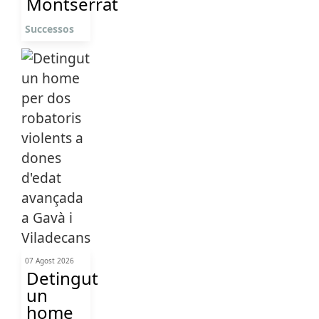
Montserrat
Successos
07 Agost 2026
Detingut
un
home