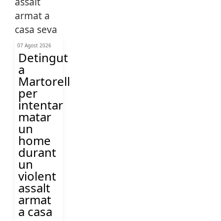
07 Agost 2026
Detingut
a
Martorell
per
intentar
matar
un
home
durant
un
violent
assalt
armat
a casa