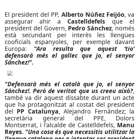
El president del PP,
Alberto Núñez Feijóo
, va
assegurar ahir a
Castelldefels
que el
president del Govern,
Pedro Sánchez
, només
està secundant per interès les llengües
cooficials espanyoles, per exemple davant
Europa:
"Ara resulta que aquest ‘tio’
defensarà més el gallec que jo, el senyor
Sánchez!".
"Defensarà més el català que jo, el senyor
Sánchez!. Però de veritat que us creeu això?
,
també va dir aquest dissabte durant un acte
que ha protagonitzat al costat del president
del
PP Catalunya
, Alejandro Fernández; la
secretària general del PPE, Dolors
Montserrat, i l'alcalde de Castelldefels,
Manu
Reyes
.
"Una cosa és que necessitis utilitzar la
llengua catalana per a intentar ser president