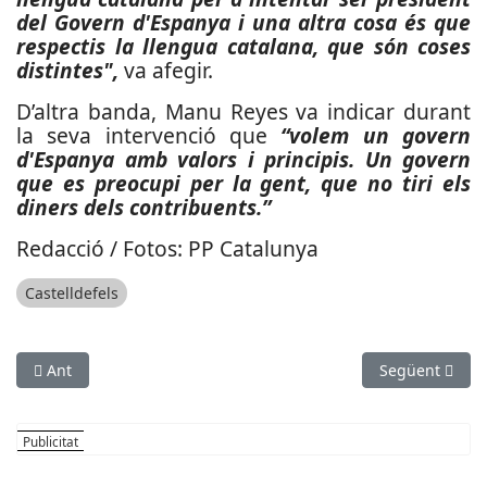
del Govern d'Espanya i una altra cosa és que
respectis la llengua catalana, que són coses
distintes",
va afegir.
D’altra banda, Manu Reyes va indicar durant
la seva intervenció que
“volem un govern
d'Espanya amb valors i principis. Un govern
que es preocupi per la gent, que no tiri els
diners dels contribuents.”
Redacció / Fotos: PP Catalunya
Castelldefels
Article anterior: Cervelló homenatja el president Josep Tarrad
Article següen
Ant
Següent