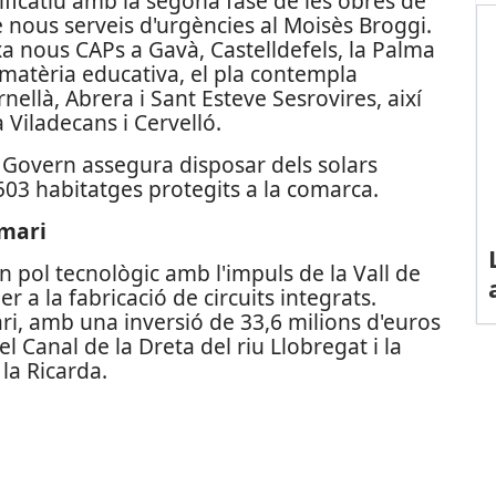
nificatiu amb la segona fase de les obres de
de nous serveis d'urgències al Moisès Broggi.
a nous CAPs a Gavà, Castelldefels, la Palma
n matèria educativa, el pla contempla
rnellà, Abrera i Sant Esteve Sesrovires, així
 Viladecans i Cervelló.
el Govern assegura disposar dels solars
.503 habitatges protegits a la comarca.
imari
n pol tecnològic amb l'impuls de la Vall de
r a la fabricació de circuits integrats.
ari, amb una inversió de 33,6 milions d'euros
l Canal de la Dreta del riu Llobregat i la
la Ricarda.