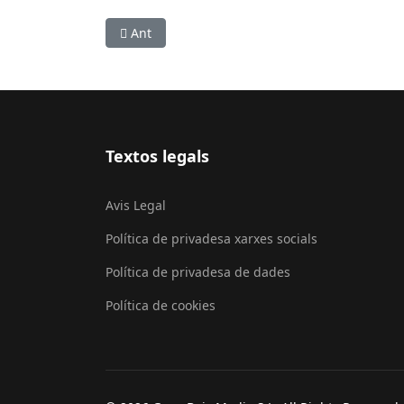
Article anterior: El Prat rebutja la moció per 
Ant
Textos legals
Avis Legal
Política de privadesa xarxes socials
Política de privadesa de dades
Política de cookies