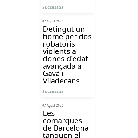
Successos
07 Agost 2026
Detingut un
home per dos
robatoris
violents a
dones d'edat
avançada a
Gavà i
Viladecans
Successos
07 Agost 2026
Les
comarques
de Barcelona
tanquen el