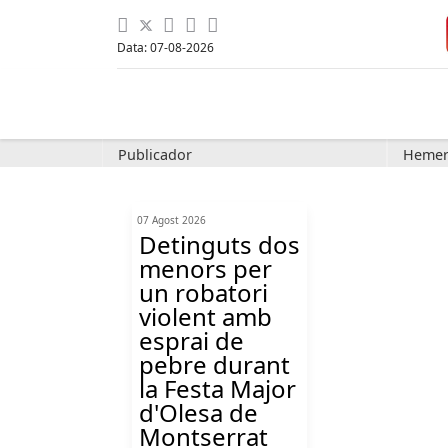
Data: 07-08-2026
Publicador
Hemer
07 Agost 2026
Detinguts dos
menors per
un robatori
violent amb
esprai de
pebre durant
la Festa Major
d'Olesa de
Montserrat