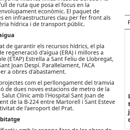
ull de ruta que posa el focus en la
 desenvolupament econòmic. El paquet de
 en infraestructures clau per fer front als
ia hídrica i de transport públic.
'aigua
t de garantir els recursos hídrics, el pla
e regeneració d'aigua (ERA) i millores a
le (ETAP) Estrella a Sant Feliu de Llobregat,
ant Joan Despí. Paral·lelament, l'ACA
per a obres d'abastament.
 projectes com el perllongament del tramvia
cció de dues noves estacions de metro de la
Salut Clínic amb l'Hospital Sant Joan de
t de la B-224 entre Martorell i Sant Esteve
ivitat de l'aeroport del Prat.
abitatge