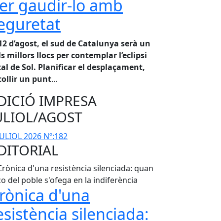
er gaudir-lo amb
eguretat
 12 d’agost, el sud de Catalunya serà un
ls millors llocs per contemplar l’eclipsi
tal de Sol. Planificar el desplaçament,
collir un punt
...
DICIÓ IMPRESA
ULIOL/AGOST
DITORIAL
rònica d'una
esistència silenciada: