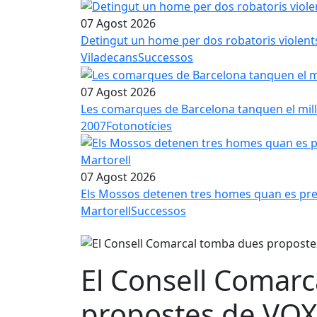
07 Agost 2026
Detingut un home per dos robatoris violent
Viladecans
Successos
07 Agost 2026
Les comarques de Barcelona tanquen el millo
2007
Fotonotícies
07 Agost 2026
Els Mossos detenen tres homes quan es pre
Martorell
Successos
El Consell Comar
propostes de VOX