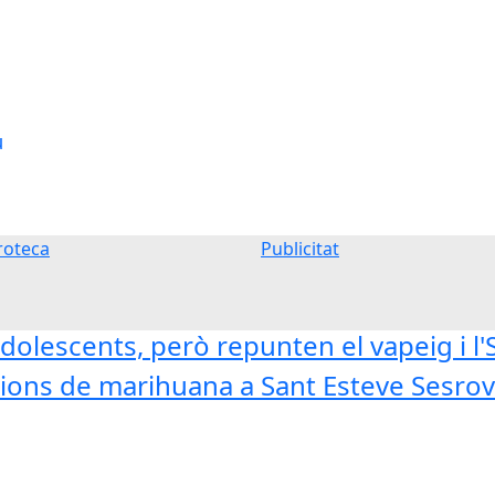
u
oteca
Publicitat
dolescents, però repunten el vapeig i l
ons de marihuana a Sant Esteve Sesrovi