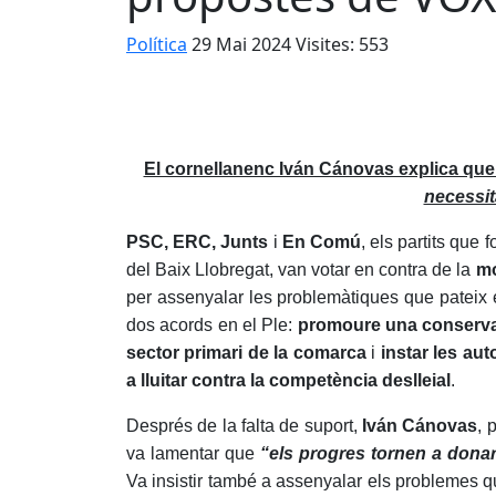
Política
29 Mai 2024
Visites: 553
El cornellanenc Iván Cánovas explica qu
necessit
PSC, ERC, Junts
i
En Comú
, els partits que
del Baix Llobregat, van votar en contra de la
mo
per assenyalar les problemàtiques que pateix e
dos acords en el Ple:
promoure una conservaci
sector primari de la comarca
i
instar les aut
a lluitar contra la competència deslleial
.
Després de la falta de suport,
Iván Cánovas
, 
va lamentar que
“els progres tornen a donar
Va insistir també a assenyalar els problemes que