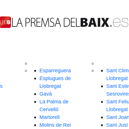
Esparreguera
Sant Clim
Esplugues de
Llobregat
ls
Llobregat
Sant Este
Gavà
Sesrovire
La Palma de
Sant Feli
Cervelló
Llobregat
Martorell
Sant Joa
Molins de Rei
Sant Just