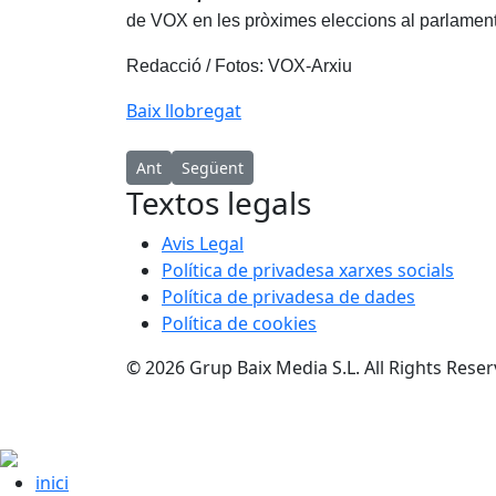
de VOX en les pròximes eleccions al parlamen
Redacció / Fotos: VOX-Arxiu
Baix llobregat
Article anterior: Resultats de les Eleccions Euro
Article següent: Acusen Marcos Sánchez (
Ant
Següent
Textos legals
Avis Legal
Política de privadesa xarxes socials
Política de privadesa de dades
Política de cookies
© 2026 Grup Baix Media S.L. All Rights Rese
inici