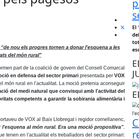
p
s
El
de
to
e
“de nou els progres tornen a donar l'esquena a les
es
ats del món rural"
E
 formen part de la coalició de govern del Consell Comarcal
J
ció en defensa del sector primari
presentada per
VOX
l món rural en l'actualitat. La moció pretenia aconseguir
E
ó del medi natural que convisqui amb l'activitat del
oritats competents a garantir la sobirania alimentària i
C
portaveu de VOX al Baix Llobregat i regidor cornellanenc,
 l'esquena al món rural. Era una moció propositiva”
.
r
 tenen en l'actualitat els treballadors del sector primari: