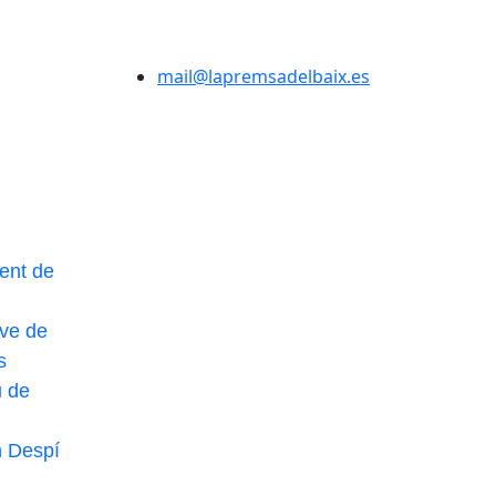
mail@lapremsadelbaix.es
ent de
ve de
s
u de
n Despí