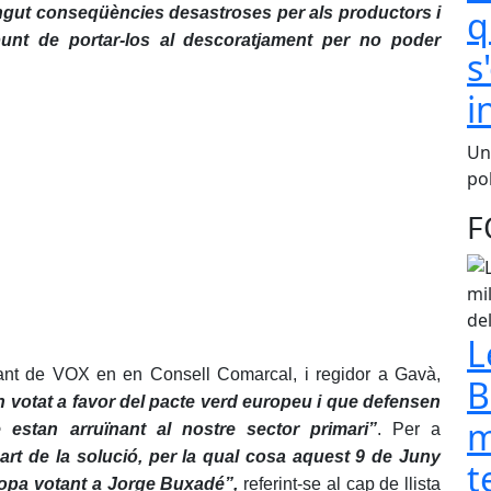
q
ingut conseqüències desastroses per als productors i
 punt de portar-los al descoratjament per no poder
s
i
Una
pol
F
L
ant de VOX en en Consell Comarcal, i regidor a Gavà,
B
n votat a favor del pacte verd europeu i que defensen
m
 estan arruïnant al nostre sector primari”
. Per a
art de la solució, per la qual cosa aquest 9 de Juny
t
ropa votant a Jorge Buxadé”,
referint-se al cap de llista