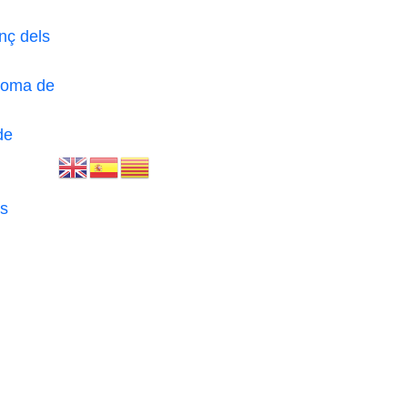
nç dels
loma de
de
s