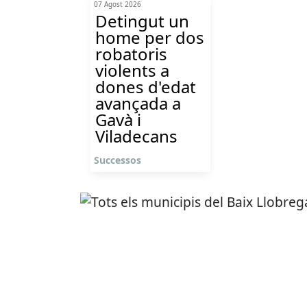
07 Agost 2026
Detingut un
home per dos
robatoris
violents a
dones d'edat
avançada a
Gavà i
Viladecans
Successos