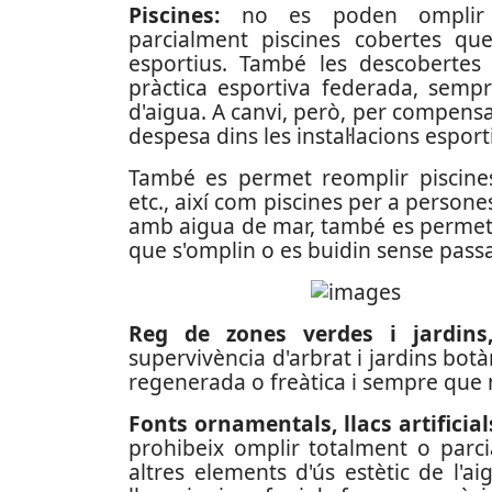
Piscines:
no es poden omplir 
parcialment piscines cobertes que
esportius. També les descobertes 
pràctica esportiva federada, sempr
d'aigua. A canvi, però, per compensa
despesa dins les instal·lacions esport
També es permet reomplir piscines 
etc., així com piscines per a persones
amb aigua de mar, també es permet 
que s'omplin o es buidin sense pass
Reg de zones verdes i jardins,
supervivència d'arbrat i jardins bot
regenerada o freàtica i sempre que n
Fonts ornamentals, llacs artificial
prohibeix omplir totalment o parcia
altres elements d'ús estètic de l'a