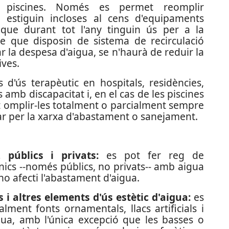
piscines. Només
es permet reomplir
 estiguin incloses al cens d'equipaments
que durant tot l'any tinguin ús per a la
e que disposin de sistema de recirculació
r la despesa d'aigua, se n'haurà de reduir la
ives.
d'ús terapèutic en hospitals, residències,
 amb discapacitat i, en el cas de les piscines
omplir-les totalment o parcialment sempre
ar per la xarxa d'abastament o sanejament.
 públics i privats:
es pot fer reg de
ànics --només públics, no privats-- amb aigua
o afecti l'abastament d'aigua.
s i altres elements d'ús estètic d'aigua:
es
lment fonts ornamentals, llacs artificials i
igua, amb l'única excepció que les basses o