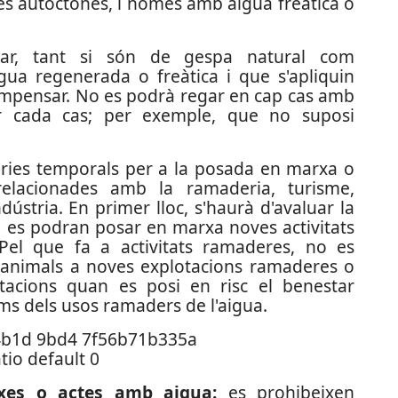
ies autòctones, i només amb aigua freàtica o
r, tant si són de gespa natural com
igua regenerada o freàtica i que s'apliquin
compensar. No es podrà regar en cap cas amb
ar cada cas; per exemple, que no suposi
òries temporals per a la posada en marxa o
relacionades amb la ramaderia, turisme,
ndústria. En primer lloc, s'haurà d'avaluar la
no es podran posar en marxa noves activitats
Pel que fa a activitats ramaderes, no es
'animals a noves explotacions ramaderes o
otacions quan es posi en risc el benestar
ms dels usos ramaders de l'aigua.
txes o actes amb aigua:
es prohibeixen