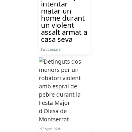
intentar
matar un
home durant
un violent
assalt armat a
casa seva
Successos
07 Agost 2026