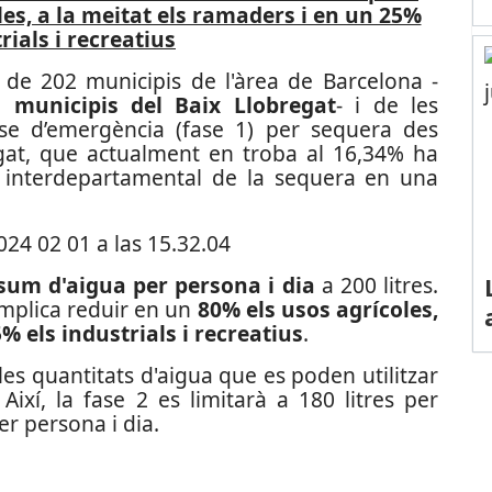
les, a la meitat els ramaders i en un 25%
rials i recreatius
s de 202 municipis de l'àrea de Barcelona -
a municipis del Baix Llobregat
- i de les
e d’emergència (fase 1) per sequera des
regat, que actualment en troba al 16,34% ha
ió interdepartamental de la sequera en una
nsum d'aigua per persona i dia
a 200 litres.
mplica reduir en un
80% els usos agrícoles,
5% els industrials
i recreatius
.
 les quantitats d'aigua que es poden utilitzar
. Així, la fase 2 es limitarà a 180 litres per
per persona i dia.