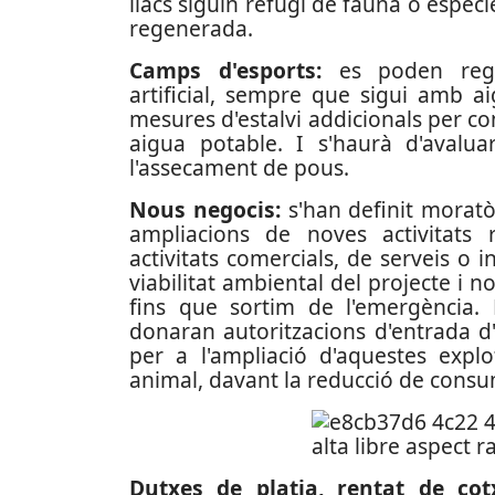
llacs siguin refugi de fauna o espèc
regenerada.
Camps d'esports:
es poden rega
artificial, sempre que sigui amb a
mesures d'estalvi addicionals per 
aigua potable. I s'haurà d'avalu
l'assecament de pous.
Nous negocis:
s'han definit morat
ampliacions de noves activitats 
activitats comercials, de serveis o i
viabilitat ambiental del projecte i 
fins que sortim de l'emergència.
donaran autoritzacions d'entrada d
per a l'ampliació d'aquestes expl
animal, davant la reducció de consu
Dutxes de platja, rentat de co