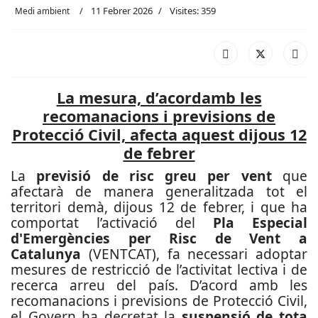
11 Febrer 2026
Visites: 359
Medi ambient
La mesura, d’acordamb les
recomanacions i previsions de
Protecció Civil, afecta aquest dijous 12
de febrer
La
previsió de risc greu per vent
que
afectarà de manera generalitzada tot el
territori demà, dijous 12 de febrer, i que ha
comportat l’activació del
Pla Especial
d'Emergències per Risc de Vent a
Catalunya
(VENTCAT), fa necessari adoptar
mesures de restricció de l’activitat lectiva i de
recerca arreu del país.
D’acord amb les
recomanacions i previsions de Protecció Civil,
el Govern ha decretat la
suspensió de tota