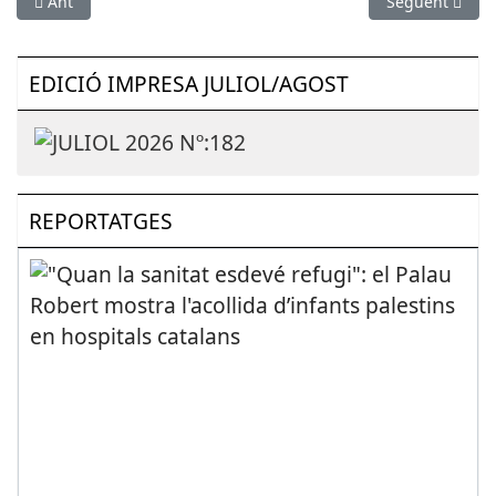
Article anterior: El Govern amplia la zona d'alt risc per pesta p
Article següen
Ant
Següent
EDICIÓ IMPRESA JULIOL/AGOST
REPORTATGES