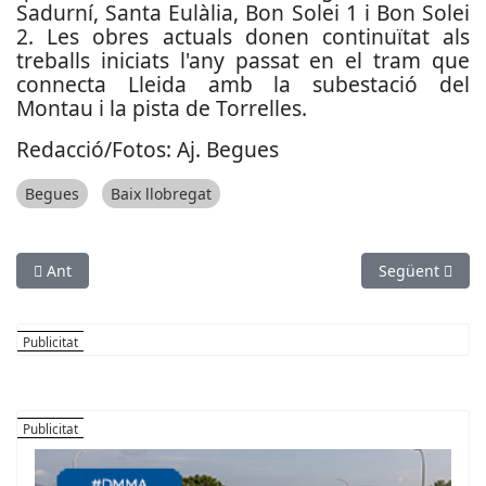
Sadurní, Santa Eulàlia, Bon Solei 1 i Bon Solei
2. Les obres actuals donen continuïtat als
treballs iniciats l'any passat en el tram que
connecta Lleida amb la subestació del
Montau i la pista de Torrelles.
Redacció/Fotos: Aj. Begues
Begues
Baix llobregat
Article anterior: La Diputació de Barcelona activa el Pla d’info
Article següent
Ant
Següent