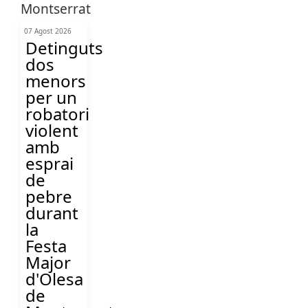
07 Agost 2026
Detinguts
dos
menors
per un
robatori
violent
amb
esprai
de
pebre
durant
la
Festa
Major
d'Olesa
de