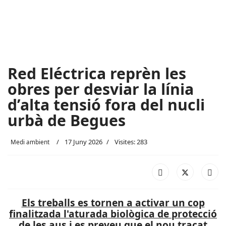
Red Eléctrica reprèn les
obres per desviar la línia
d’alta tensió fora del nucli
urbà de Begues
17 Juny 2026
Visites: 283
Medi ambient
Els treballs es tornen a activar un cop
finalitzada l'aturada biològica de protecció
de les aus i es preveu que el nou traçat