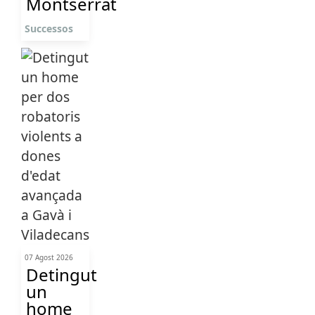
Montserrat
Successos
07 Agost 2026
Detingut
un
home