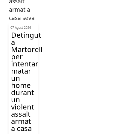
07 Agost 2026
Detingut
a
Martorell
per
intentar
matar
un
home
durant
un
violent
assalt
armat
a casa