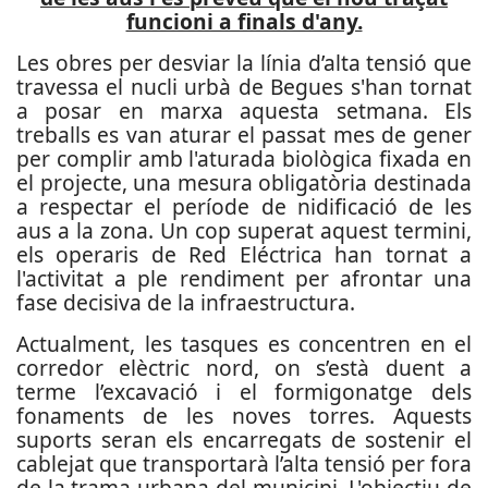
funcioni a finals d'any.
Les obres per desviar la línia d’alta tensió que
travessa el nucli urbà de Begues s'han tornat
a posar en marxa aquesta setmana. Els
treballs es van aturar el passat mes de gener
per complir amb l'aturada biològica fixada en
el projecte, una mesura obligatòria destinada
a respectar el període de nidificació de les
aus a la zona. Un cop superat aquest termini,
els operaris de Red Eléctrica han tornat a
l'activitat a ple rendiment per afrontar una
fase decisiva de la infraestructura.
Actualment, les tasques es concentren en el
corredor elèctric nord, on s’està duent a
terme l’excavació i el formigonatge dels
fonaments de les noves torres. Aquests
suports seran els encarregats de sostenir el
cablejat que transportarà l’alta tensió per fora
de la trama urbana del municipi. L'objectiu de