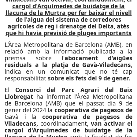
cargol d'Arquímedes de buidatge de la
llacuna de la Murtra per fer baixar el nivell
de l'aigua del sistema de corredores
agrícoles de reg i drenatge del Delta, atès
que hi havia previsió de pluges importants
L‘Àrea Metropolitana de Barcelona (AMB), en
relació amb la informació publicada a la
premsa sobre l'
abocament d'aigües
residuals a la platja de Gavà-Viladecans
,
indica en un comunicat que no té cap
responsabilitat
sobre els fets del 9 de gener
.
El
Consorci del Parc Agrari del Baix
Llobregat
ha informat l'Àrea Metropolitana
de Barcelona (AMB) que el passat dia 9 de
gener del 2024 la
cooperativa de pagesos de
Gavà i la
cooperativa de pagesos de
Viladecans,
coordinadament,
van activar el
cargol d'Arquímedes de buidatge de la
llacuna de la Murtra
amb la finalitat de fer