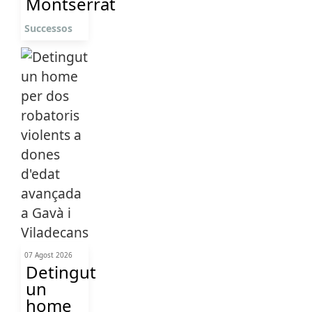
Montserrat
Successos
07 Agost 2026
Detingut
un
home