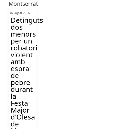
07 Agost 2026
Detinguts
dos
menors
per un
robatori
violent
amb
esprai
de
pebre
durant
la
Festa
Major
d'Olesa
de