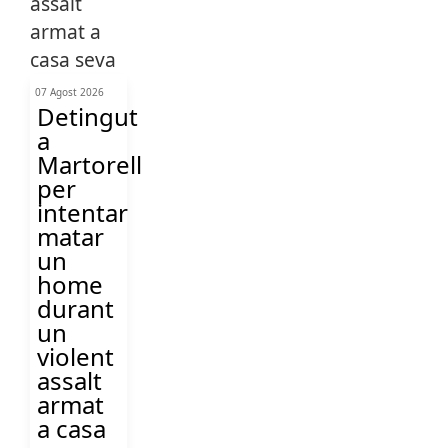
07 Agost 2026
Detingut
a
Martorell
per
intentar
matar
un
home
durant
un
violent
assalt
armat
a casa