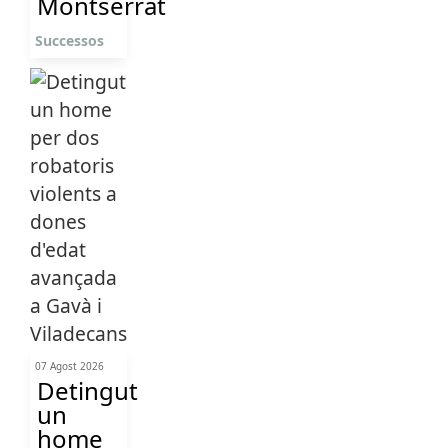
Montserrat
Successos
07 Agost 2026
Detingut
un
home