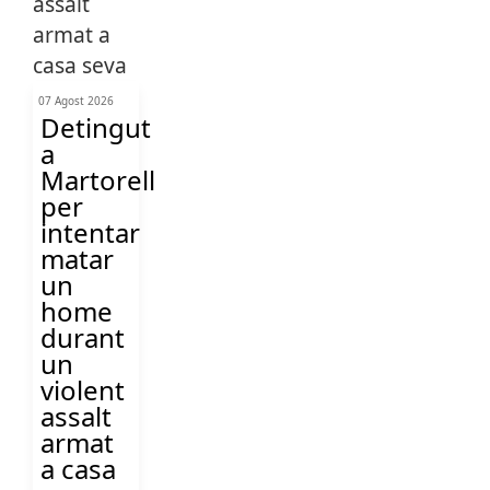
07 Agost 2026
Detingut
a
Martorell
per
intentar
matar
un
home
durant
un
violent
assalt
armat
a casa