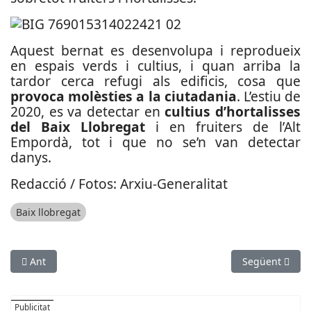
Aquest bernat es desenvolupa i reprodueix
en espais verds i cultius, i quan arriba la
tardor cerca refugi als edificis, cosa que
provoca molèsties a la ciutadania
. L’estiu de
2020, es va detectar en
cultius d’hortalisses
del Baix Llobregat
i en fruiters de l’Alt
Empordà, tot i que no se’n van detectar
danys.
Redacció / Fotos: Arxiu-Generalitat
Baix llobregat
Article anterior: Depana demana parar “immediatament” els pr
Article següent
Ant
Següent