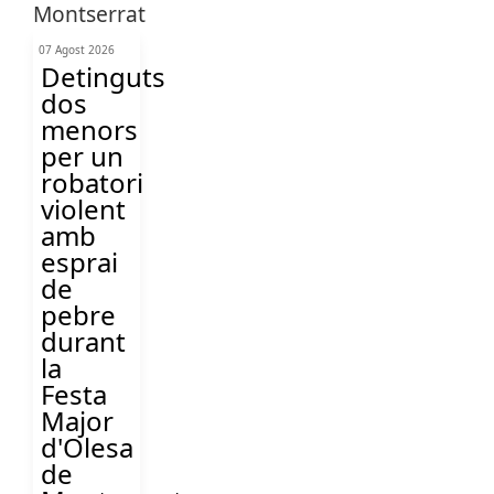
07 Agost 2026
Detinguts
dos
menors
per un
robatori
violent
amb
esprai
de
pebre
durant
la
Festa
Major
d'Olesa
de