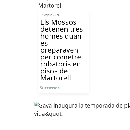
07 Agost 2026
Els Mossos
detenen tres
homes quan
es
preparaven
per cometre
robatoris en
pisos de
Martorell
Successos