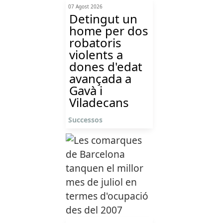
07 Agost 2026
Detingut un
home per dos
robatoris
violents a
dones d'edat
avançada a
Gavà i
Viladecans
Successos