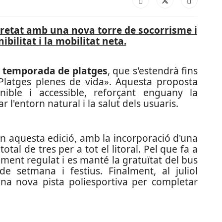
guretat amb una nova torre de socorrisme i
ibilitat i la mobilitat neta.
a
temporada de platges
, que s'estendrà fins
«Platges plenes de vida». Aquesta proposta
nible i accessible, reforçant enguany la
'entorn natural i la salut dels usuaris.
en aquesta edició, amb la incorporació d'una
tal de tres per a tot el litoral. Pel que fa a
cament regulat i es manté la gratuïtat del bus
e setmana i festius. Finalment, al juliol
na nova pista poliesportiva per completar