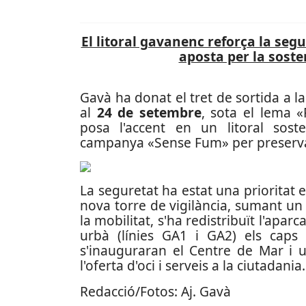
El litoral gavanenc reforça la se
aposta per la sosten
Gavà ha donat el tret de sortida a l
al
24 de setembre
, sota el lema 
posa l'accent en un litoral soste
campanya «Sense Fum» per preservar l
La seguretat ha estat una prioritat 
nova torre de vigilància, sumant un to
la mobilitat, s'ha redistribuït l'apar
urbà (línies GA1 i GA2) els caps d
s'inauguraran el Centre de Mar i u
l'oferta d'oci i serveis a la ciutadania.
Redacció/Fotos: Aj. Gavà