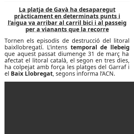
La platja de Gavà ha desaparegut
pràcticament en determinats punts i
l’aigua va arribar al carril bici i al passeig
per a vianants que la recorre
Tornen els episodis de destrucció del litoral
baixllobregatí. L'intens
temporal de llebeig
que aquest passat diumenge 31 de març ha
afectat el litoral català, el segon en tres dies,
ha colpejat amb força les platges del Garraf i
el
Baix Llobregat
, segons informa l’ACN.