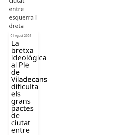
01 Agost 2026
La
bretxa
ideològica
al Ple
de
Viladecans
dificulta
els
grans
pactes
de
ciutat
entre