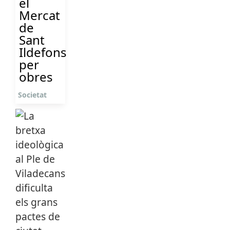
el
Mercat
de
Sant
Ildefons
per
obres
Societat