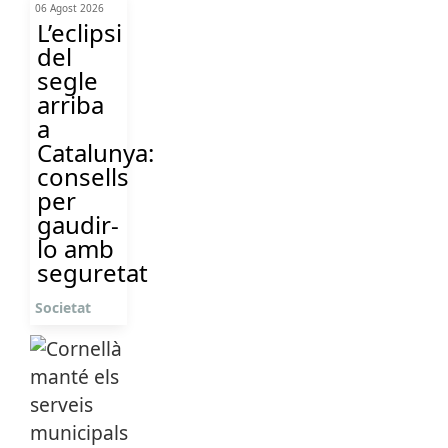
06 Agost 2026
L’eclipsi
del
segle
arriba
a
Catalunya:
consells
per
gaudir-
lo amb
seguretat
Societat