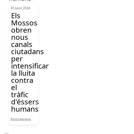
30 Juliol 2026
Els
Mossos
obren
nous
canals
ciutadans
per
intensificar
la lluita
contra
el
tràfic
d'éssers
humans
Successos