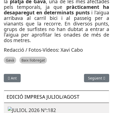
la
platja de Gavà
, una de les més afectades
pels temporals, ja que
pràcticament ha
desaparegut en determinats punts
i l'aigua
arribava al carril bici i al passeig per a
vianants que la recorre. En diversos punts,
grups de surfistes no han dubtat a entrar a
l'aigua per aprofitar les onades de més de
dos metres.
Redacció / Fotos-Vídeos: Xavi Cabo
Gavà
Baix llobregat
Article anterior: Duen a la Fiscalia les obres dels accessos viari
Article següen
Ant
Següent
EDICIÓ IMPRESA JULIOL/AGOST