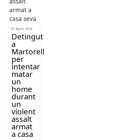
07 Agost 2026
Detingut
a
Martorell
per
intentar
matar
un
home
durant
un
violent
assalt
armat
a casa