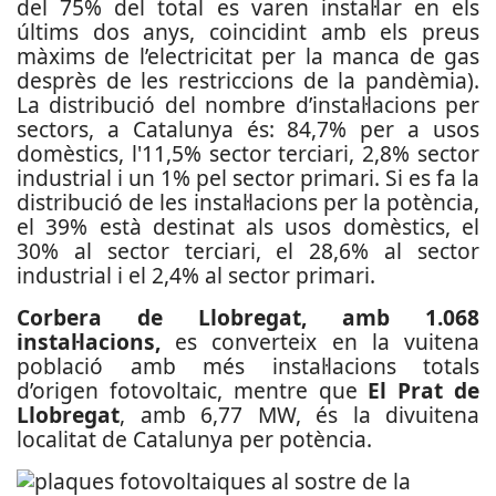
del 75% del total es varen instal·lar en els
últims dos anys, coincidint amb els preus
màxims de l’electricitat per la manca de gas
desprès de les restriccions de la pandèmia).
La distribució del nombre d’instal·lacions per
sectors, a Catalunya és: 84,7% per a usos
domèstics, l'11,5% sector terciari, 2,8% sector
industrial i un 1% pel sector primari. Si es fa la
distribució de les instal·lacions per la potència,
el 39% està destinat als usos domèstics, el
30% al sector terciari, el 28,6% al sector
industrial i el 2,4% al sector primari.
Corbera de Llobregat, amb 1.068
instal·lacions,
es converteix en la vuitena
població amb més instal·lacions totals
d’origen fotovoltaic, mentre que
El Prat de
Llobregat
, amb 6,77 MW, és la divuitena
localitat de Catalunya per potència.