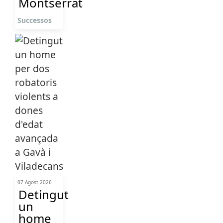
Montserrat
Successos
07 Agost 2026
Detingut
un
home