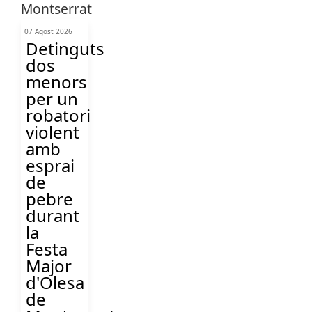
07 Agost 2026
Detinguts
dos
menors
per un
robatori
violent
amb
esprai
de
pebre
durant
la
Festa
Major
d'Olesa
de