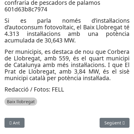
Si es parla només d’instal·lacions
d’autoconsum fotovoltaic, el Baix Llobregat té
4.313 instal·lacions amb una potència
acumulada de 30,643 MW.
Per municipis, es destaca de nou que Corbera
de Llobregat, amb 559, és el quart municipi
de Catalunya amb més instal·lacions. I que El
Prat de Llobregat, amb 3,84 MW, és el sisè
municipi català per potència instal·lada.
Redacció / Fotos: FELL
Baix llobregat
Article anterior: Seat obté els millors resultats de sostenibilita
Article següent
Ant
Següent