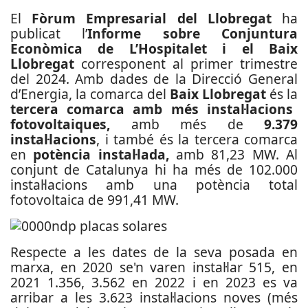
El
Fòrum Empresarial del Llobregat
ha
publicat l’
Informe sobre Conjuntura
Econòmica de L’Hospitalet i el Baix
Llobregat
corresponent al primer trimestre
del 2024. Amb dades de la Direcció General
d’Energia, la comarca del
Baix Llobregat
és la
tercera comarca amb més instal·lacions
fotovoltaiques,
amb més de
9.379
instal·lacions
, i també és la tercera comarca
en
potència instal·lada,
amb 81,23 MW. Al
conjunt de Catalunya hi ha més de 102.000
instal·lacions amb una potència total
fotovoltaica de 991,41 MW.
Respecte a les dates de la seva posada en
marxa, en 2020 se'n varen instal·lar 515, en
2021 1.356, 3.562 en 2022 i en 2023 es va
arribar a les 3.623 instal·lacions noves (més