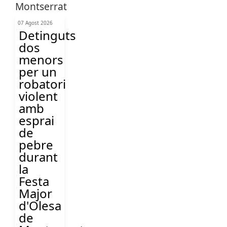
07 Agost 2026
Detinguts
dos
menors
per un
robatori
violent
amb
esprai
de
pebre
durant
la
Festa
Major
d'Olesa
de