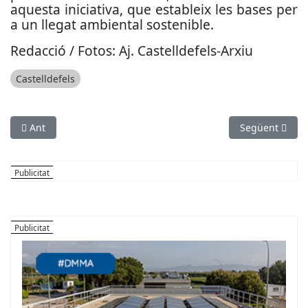
aquesta iniciativa, que estableix les bases per
a un llegat ambiental sostenible.
Redacció / Fotos: Aj. Castelldefels-Arxiu
Castelldefels
Article anterior: Nou mandat del consorci del Parc Natural de 
Article següent
Ant
Següent