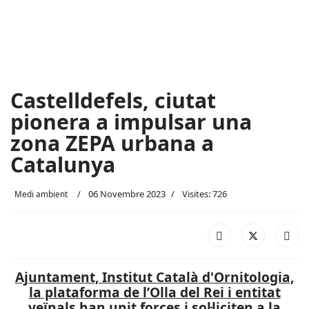
Castelldefels, ciutat
pionera a impulsar una
zona ZEPA urbana a
Catalunya
06 Novembre 2023
Visites: 726
Medi ambient
Ajuntament, Institut Català d'Ornitologia,
la plataforma de l’Olla del Rei i entitat
veïnals han unit forces i sol·liciten a la