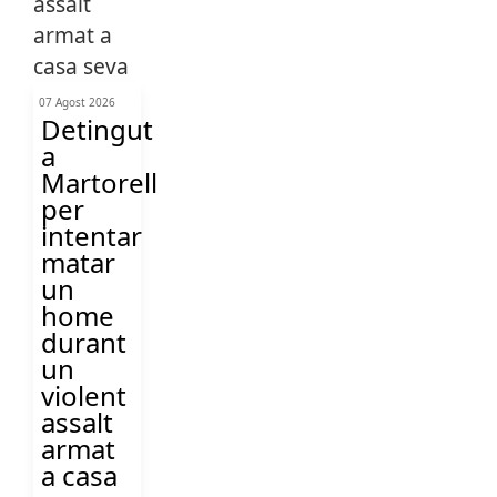
07 Agost 2026
Detingut
a
Martorell
per
intentar
matar
un
home
durant
un
violent
assalt
armat
a casa