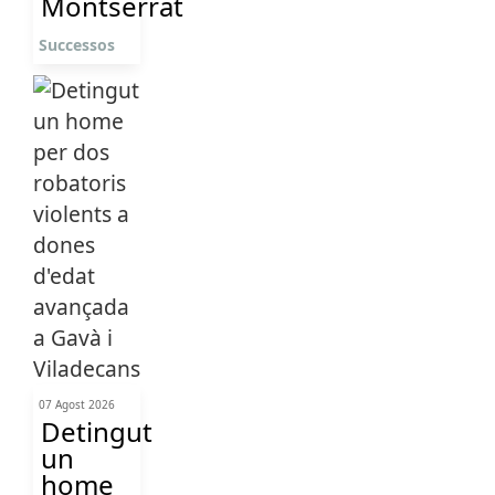
Montserrat
Successos
07 Agost 2026
Detingut
un
home