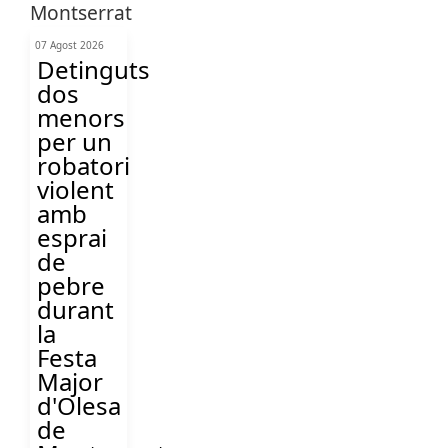
07 Agost 2026
Detinguts
dos
menors
per un
robatori
violent
amb
esprai
de
pebre
durant
la
Festa
Major
d'Olesa
de