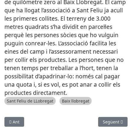
de quilòmetre zero al Baix Llobregat. El camp
que ha llogat l’associació a Sant Feliu ja acull
les primeres collites. El terreny de 3.000
metres quadrats s’ha dividit en parcel·les
perquè les persones sòcies que ho vulguin
puguin conrear-les. L’associació facilita les
eines del camp i l’assessorament necessari
per collir els productes. Les persones que no
tenen temps per treballar a l’hort, tenen la
possibilitat d’apadrinar-lo: només cal pagar
una quota i, si es vol, es pot anar a collir els
productes directament.
Sant Feliu de LLobregat
Baix llobregat
Article anterior: El Parc Agrari engega la campanya d'informac
Article següen
Ant
Següent