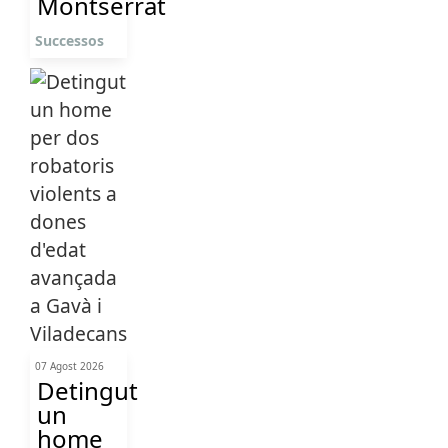
Montserrat
Successos
07 Agost 2026
Detingut
un
home