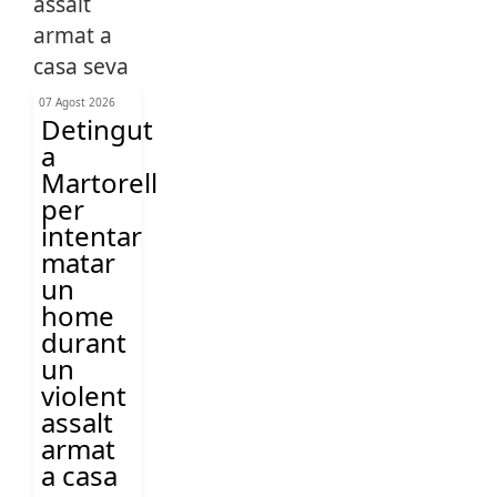
07 Agost 2026
Detingut
a
Martorell
per
intentar
matar
un
home
durant
un
violent
assalt
armat
a casa