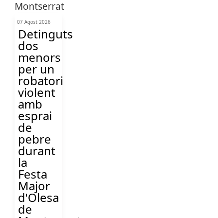
07 Agost 2026
Detinguts
dos
menors
per un
robatori
violent
amb
esprai
de
pebre
durant
la
Festa
Major
d'Olesa
de