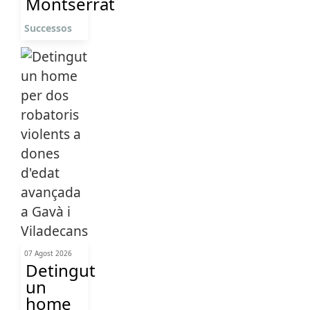
Montserrat
Successos
07 Agost 2026
Detingut
un
home