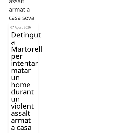
07 Agost 2026
Detingut
a
Martorell
per
intentar
matar
un
home
durant
un
violent
assalt
armat
a casa