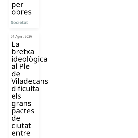
per
obres
Societat
01 Agost 2026
La
bretxa
ideològica
al Ple
de
Viladecans
dificulta
els
grans
pactes
de
ciutat
entre