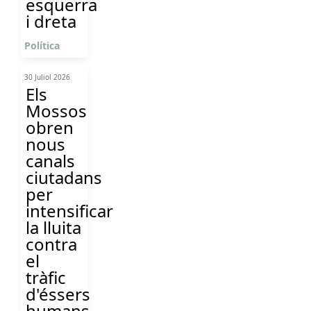
esquerra
i dreta
Política
30 Juliol 2026
Els
Mossos
obren
nous
canals
ciutadans
per
intensificar
la lluita
contra
el
tràfic
d'éssers
humans