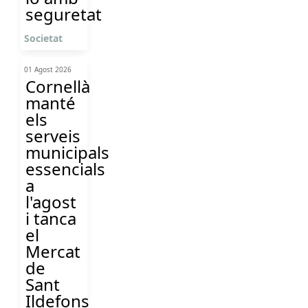
seguretat
Societat
01 Agost 2026
Cornellà
manté
els
serveis
municipals
essencials
a
l'agost
i tanca
el
Mercat
de
Sant
Ildefons