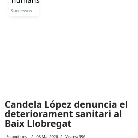
Successos
Candela López denuncia el
deteriorament sanitari al
Baix Llobregat
08 Mai 2026
Visites: 396
Fotonotícies