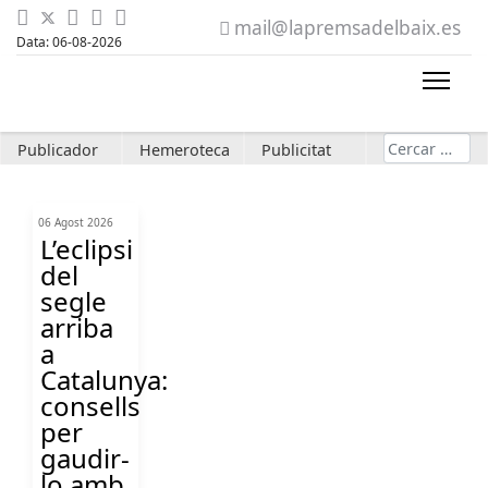
mail@lapremsadelbaix.es
Data: 06-08-2026
Cerca
Publicador
Hemeroteca
Publicitat
06 Agost 2026
L’eclipsi
del
segle
arriba
a
Catalunya:
consells
per
gaudir-
lo amb