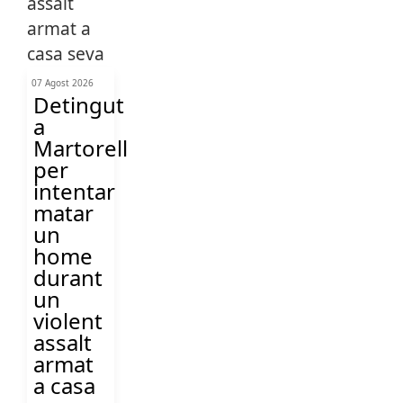
07 Agost 2026
Detingut
a
Martorell
per
intentar
matar
un
home
durant
un
violent
assalt
armat
a casa