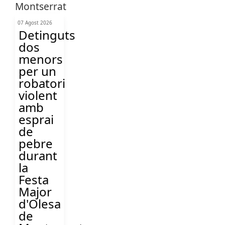
07 Agost 2026
Detinguts
dos
menors
per un
robatori
violent
amb
esprai
de
pebre
durant
la
Festa
Major
d'Olesa
de