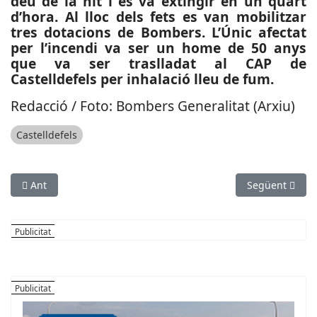
deu de la nit i es va extingir en un quart
d’hora. Al lloc dels fets es van mobilitzar
tres dotacions de Bombers. L’Únic afectat
per l’incendi va ser un home de 50 anys
que va ser traslladat al CAP de
Castelldefels per inhalació lleu de fum.
Redacció / Foto: Bombers Generalitat (Arxiu)
Castelldefels
Article anterior: ESPORTS (BÀSQUET, EBA): Un gran darrer perí
Article següent
Ant
Següent