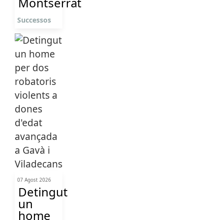
Montserrat
Successos
07 Agost 2026
Detingut
un
home