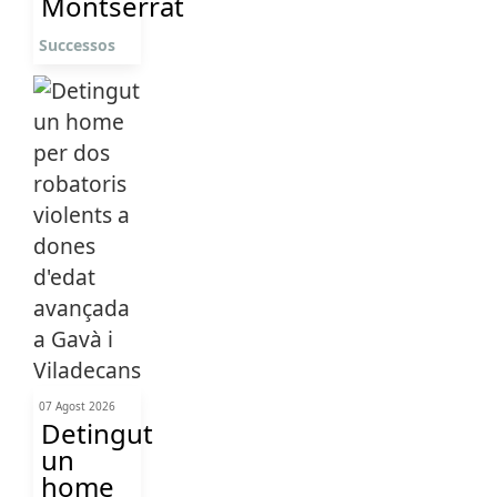
Montserrat
Successos
07 Agost 2026
Detingut
un
home