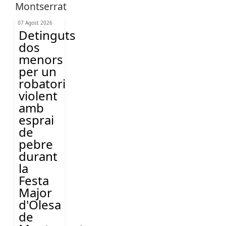
07 Agost 2026
Detinguts
dos
menors
per un
robatori
violent
amb
esprai
de
pebre
durant
la
Festa
Major
d'Olesa
de