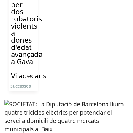
per
dos
robatoris
violents
a
dones
d'edat
avançada
a Gavà
i
Viladecans
Successos