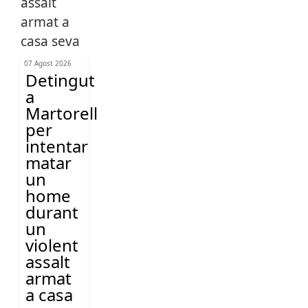
07 Agost 2026
Detingut
a
Martorell
per
intentar
matar
un
home
durant
un
violent
assalt
armat
a casa