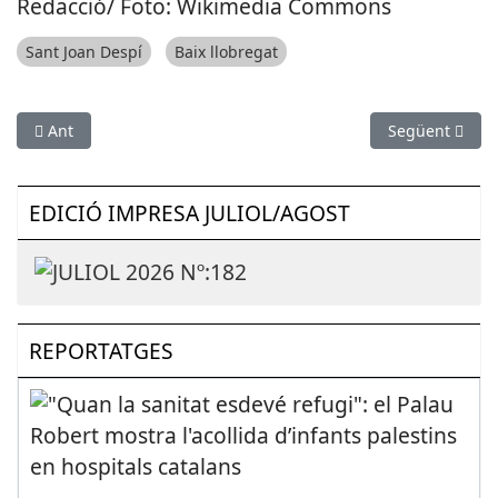
Redacció/ Foto: Wikimedia Commons
Sant Joan Despí
Baix llobregat
Article anterior: Cornellà adapta els horaris dels serveis i e
Article següen
Ant
Següent
EDICIÓ IMPRESA JULIOL/AGOST
REPORTATGES