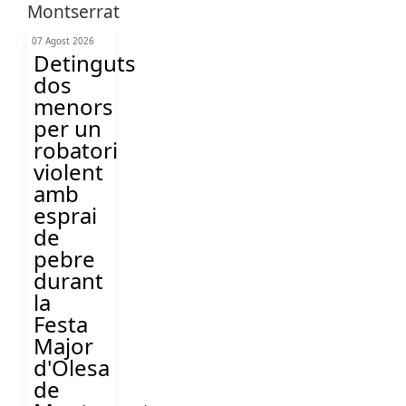
07 Agost 2026
Detinguts
dos
menors
per un
robatori
violent
amb
esprai
de
pebre
durant
la
Festa
Major
d'Olesa
de