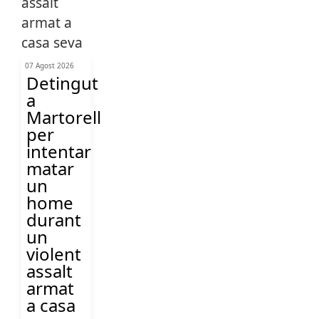
07 Agost 2026
Detingut
a
Martorell
per
intentar
matar
un
home
durant
un
violent
assalt
armat
a casa