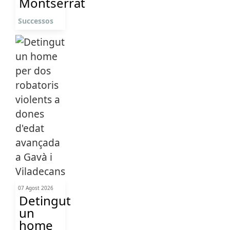
Montserrat
Successos
07 Agost 2026
Detingut
un
home