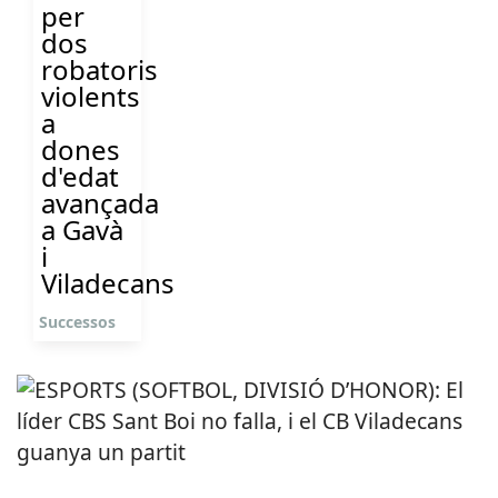
per
dos
robatoris
violents
a
dones
d'edat
avançada
a Gavà
i
Viladecans
Successos