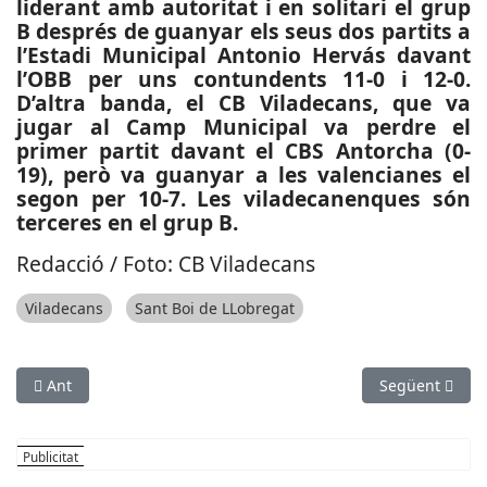
liderant amb autoritat i en solitari el grup
B després de guanyar els seus dos partits a
l’Estadi Municipal Antonio Hervás davant
l’OBB per uns contundents 11-0 i 12-0.
D’altra banda, el CB Viladecans, que va
jugar al Camp Municipal va perdre el
primer partit davant el CBS Antorcha (0-
19), però va guanyar a les valencianes el
segon per 10-7. Les viladecanenques són
terceres en el grup B.
Redacció / Foto: CB Viladecans
Viladecans
Sant Boi de LLobregat
Article anterior: TECNOLOGIA: URW, operador de centres comer
Article següen
Ant
Següent