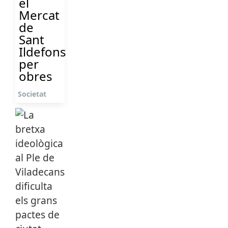
el
Mercat
de
Sant
Ildefons
per
obres
Societat