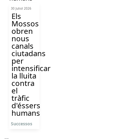
30 Juliol 2026
Els
Mossos
obren
nous
canals
ciutadans
per
intensificar
la lluita
contra
el
tràfic
d'éssers
humans
Successos