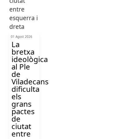
01 Agost 2026
La
bretxa
ideològica
al Ple
de
Viladecans
dificulta
els
grans
pactes
de
ciutat
entre