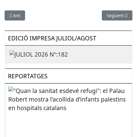
Article anterior: SUCCESSOS: Roben formatges d’una empresa
Article següen
Ant
Següent
EDICIÓ IMPRESA JULIOL/AGOST
REPORTATGES