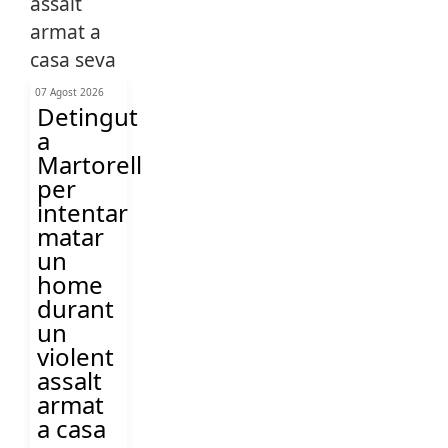
07 Agost 2026
Detingut
a
Martorell
per
intentar
matar
un
home
durant
un
violent
assalt
armat
a casa