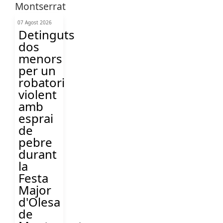
07 Agost 2026
Detinguts
dos
menors
per un
robatori
violent
amb
esprai
de
pebre
durant
la
Festa
Major
d'Olesa
de