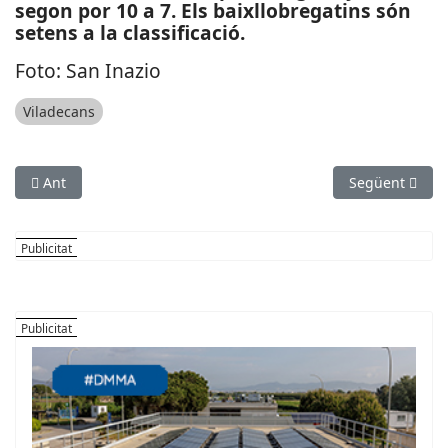
segon por 10 a 7. Els baixllobregatins són
setens a la classificació.
Foto: San Inazio
Viladecans
Article anterior: ECONOMIA: L'Ajuntament de Sant Boi destina 
Article següen
Ant
Següent